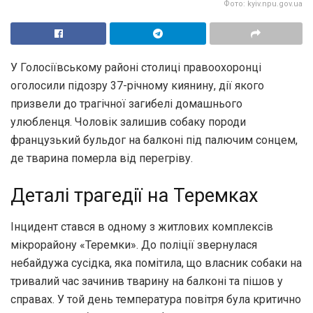
Фото: kyiv.npu.gov.ua
У Голосіївському районі столиці правоохоронці
оголосили підозру 37-річному киянину, дії якого
призвели до трагічної загибелі домашнього
улюбленця. Чоловік залишив собаку породи
французький бульдог на балконі під палючим сонцем,
де тварина померла від перегріву.
Деталі трагедії на Теремках
Інцидент стався в одному з житлових комплексів
мікрорайону «Теремки». До поліції звернулася
небайдужа сусідка, яка помітила, що власник собаки на
тривалий час зачинив тварину на балконі та пішов у
справах. У той день температура повітря була критично