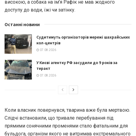
високою, а собака на ім’я Рафік не мав жодного
доступу до води, їжі чи затінку.
Останні новини
Судитимуть організаторів мережі шахрайських
кол-центрів
07.08.2026
У Києві агентку РФ засудили до 9 років за
теракт
07.08.2026
Коли власник повернувся, тварина вже була мертвою.
Слідчі встановили, що тривале перебування під
прямими сонячними променями стало фатальним для
бульдога, організм якого не витримав екстремального