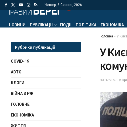
Четвер, 6 Серпня, 2026
НОВИНИ
ПУБЛІКАЦІЇ
ПОДІЇ
ПОЛІТИКА
ЕКОНОМІКА
Головна
»
У Киє
Рубрики публікацій
У Киє
комун
COVID-19
АВТО
09.07.2026
у
Кр
БЛОГИ
ВІЙНА З РФ
ГОЛОВНЕ
ЕКОНОМІКА
ЖИТТЯ