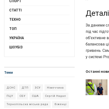
СПОРТ
СТАТТІ
Деталі
ТЕХНО
За даними с
ТОП
під час підг
об’єктивне в
УКРАЇНА
балансова ц
ШОУБІЗ
гривень. Сам
у системі Pro
Останні нов
Теми
ДСНС
ДТП
ЗСУ
Німеччина
ПЦУ
СБУ
США
Сергій Надал
Тернопільска міська рада
біженці