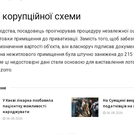
 корупційної схеми
лідства, посадовець проігнорував процедуру незалежної о
отовки приміщення до приватизації. Замість того, щоб забе
изначення вартості об’єкта, він власноруч підписав докумен
іна нежитлового приміщення була штучно занижена до 215 
е ці недостовірні дані стали основою для виставлення лота
zorro.
ини
У Києві лікарка позбавила
На Сумщині вик
пацієнтку можливості
податківців на
народжувати
06.08.2026
06.08.2026