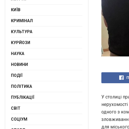
КИЇВ
КРИМІНАЛ
КУЛЬТУРА
КУРЙОЗИ
НАУКА
НОВИНИ
ПОДІЇ
П
ПОЛІТИКА
У столиці п
ПУБЛІКАЦІЇ
нерухомості
СВІТ
одного з ко
зловживанні
СОЦІУМ
для міськог