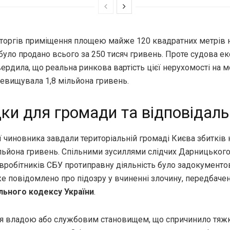
і торгів приміщення площею майже 120 квадратних метрів 
було продано всього за 250 тисяч гривень. Проте судова е
ердила, що реальна ринкова вартість цієї нерухомості на 
евищувала 1,8 мільйона гривень.
ки для громади та відповідаль
ї чиновника завдали територіальній громаді Києва збитків 
ільйона гривень. Спільними зусиллями слідчих Дарницького
півробітників СБУ протиправну діяльність було задокументо
же повідомлено про підозру у вчиненні злочину, передбаче
льного кодексу України
.
 владою або службовим становищем, що спричинило тяжкі