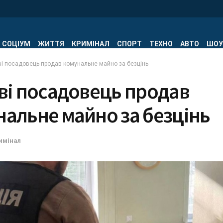
СОЦІУМ
ЖИТТЯ
КРИМІНАЛ
СПОРТ
ТЕХНО
АВТО
ШОУ
ві посадовець продав комунальне майно за безцінь
ві посадовець продав
альне майно за безцінь
имінал