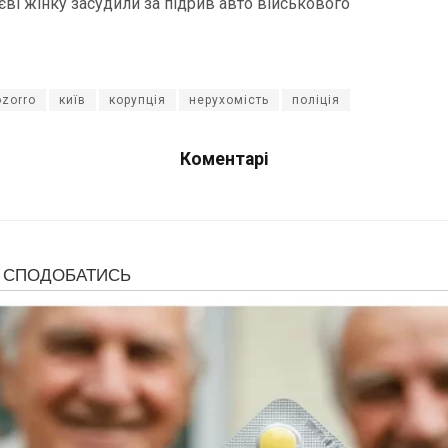
єві жінку засудили за підрив авто військового
ozorro
київ
корупція
нерухомість
поліція
Коментарі