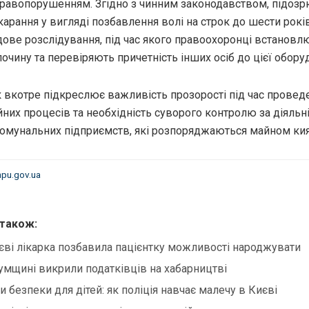
равопорушенням. Згідно з чинним законодавством, підоз
арання у вигляді позбавлення волі на строк до шести років
дове розслідування, під час якого правоохоронці встановл
очину та перевіряють причетність інших осіб до цієї обору
 вкотре підкреслює важливість прозорості під час провед
них процесів та необхідність суворого контролю за діяльн
комунальних підприємств, які розпоряджаються майном кия
npu.gov.ua
 також:
єві лікарка позбавила пацієнтку можливості народжувати
умщині викрили податківців на хабарництві
и безпеки для дітей: як поліція навчає малечу в Києві