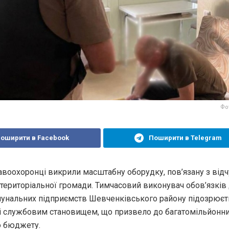
Фот
оширити в Facebook
Поширити в Telegram
равоохоронці викрили масштабну оборудку, пов’язану з ві
 територіальної громади. Тимчасовий виконувач обов’язків
мунальних підприємств Шевченківського району підозрюєт
 службовим становищем, що призвело до багатомільйонни
о бюджету.