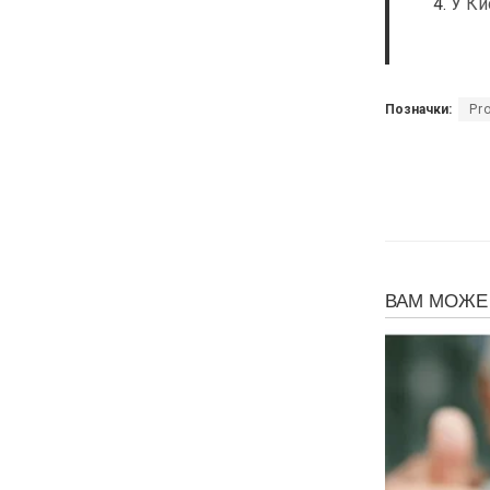
У Ки
Позначки:
Pr