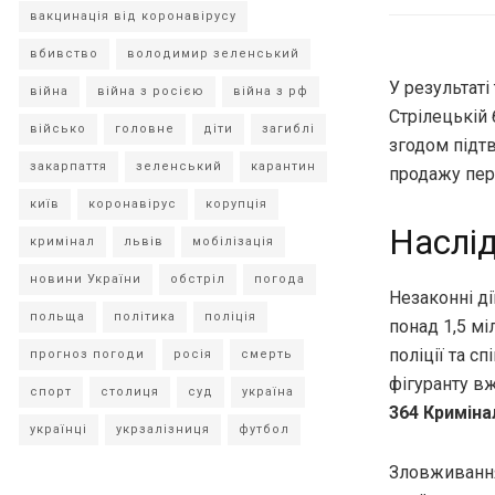
вакцинація від коронавірусу
вбивство
володимир зеленський
У результат
війна
війна з росією
війна з рф
Стрілецькій 
військо
головне
діти
загиблі
згодом підтв
закарпаття
зеленський
карантин
продажу пер
київ
коронавірус
корупція
Наслід
кримінал
львів
мобілізація
новини України
обстріл
погода
Незаконні ді
польща
політика
поліція
понад 1,5 м
поліції та с
прогноз погоди
росія
смерть
фігуранту в
спорт
столиця
суд
україна
364 Криміна
українці
укрзалізниця
футбол
Зловживання