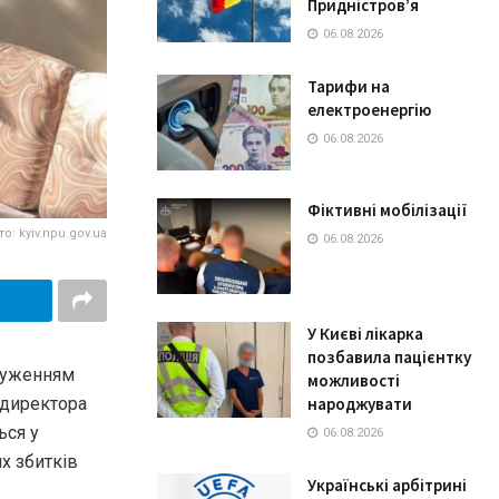
Придністров’я
06.08.2026
Тарифи на
електроенергію
06.08.2026
Фіктивні мобілізації
о: kyiv.npu.gov.ua
06.08.2026
У Києві лікарка
позбавила пацієнтку
дчуженням
можливості
народжувати
 директора
ься у
06.08.2026
х збитків
Українські арбітрині