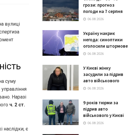
грози: прогноз
погоди на 7 серпня
06.08.2026
на вулиці
кспертиза
Україну накриє
негода: синоптики
момент
оголосили штормове
06.08.2026
ність
У Києві жінку
засудили за підрив
авто військового
на суму
 управління
06.08.2026
вано. Наразі
9 років тюрми за
ного
ч. 2 ст.
підрив авто
військового у Києві
06.08.2026
 наслідки, є