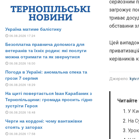
серйозним п
загрожує пок
триває досу
обставини зл
Цей випадок
приватизацій
керівників 
Джерело:
kyiv.
Читайте
У Ки
На С
Урок