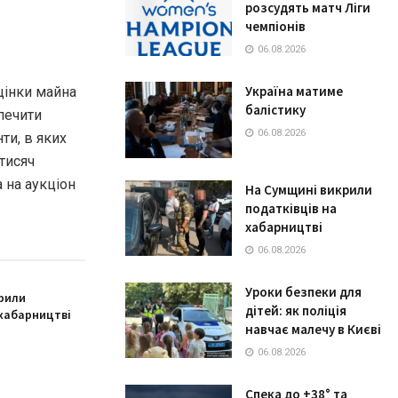
розсудять матч Ліги
чемпіонів
06.08.2026
Україна матиме
цінки майна
балістику
зпечити
06.08.2026
ти, в яких
тисяч
 на аукціон
На Сумщині викрили
податківців на
хабарництві
06.08.2026
Уроки безпеки для
рили
дітей: як поліція
 хабарництві
навчає малечу в Києві
06.08.2026
Спека до +38° та