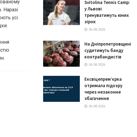
рюваному
Svitolina Tennis Camp:
у Львові
. Наразі
тренуватимуть юних
юють усі
зірок
дки.
06.08.2026
ення
На Дніпропетровщині
істю
судитимуть банду
контрабандистів
н.
06.08.2026
Ексвіцепрем’єрка
отримала підозру
через незаконне
збагачення
06.08.2026