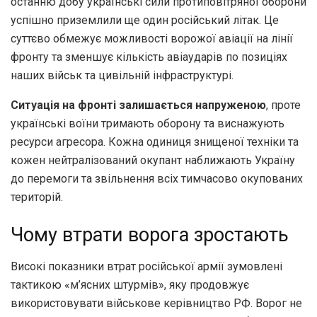
останню добу українські сили протиповітряної оборони
успішно приземлили ще один російський літак. Це
суттєво обмежує можливості ворожої авіації на лінії
фронту та зменшує кількість авіаударів по позиціях
наших військ та цивільній інфраструктурі.
Ситуація на фронті залишається напруженою
, проте
українські воїни тримають оборону та виснажують
ресурси агресора. Кожна одиниця знищеної техніки та
кожен нейтралізований окупант наближають Україну
до перемоги та звільнення всіх тимчасово окупованих
територій.
Чому втрати ворога зростають
Високі показники втрат російської армії зумовлені
тактикою «м’ясних штурмів», яку продовжує
використовувати військове керівництво РФ. Ворог не