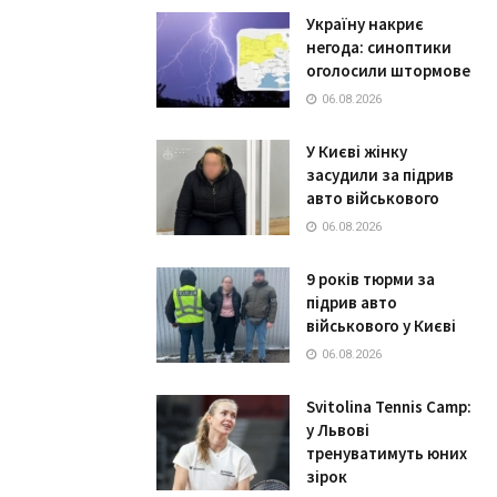
Україну накриє
негода: синоптики
оголосили штормове
06.08.2026
У Києві жінку
засудили за підрив
авто військового
06.08.2026
9 років тюрми за
підрив авто
військового у Києві
06.08.2026
Svitolina Tennis Camp:
у Львові
тренуватимуть юних
зірок