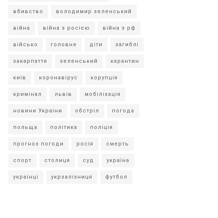
вбивство
володимир зеленський
війна
війна з росією
війна з рф
військо
головне
діти
загиблі
закарпаття
зеленський
карантин
київ
коронавірус
корупція
кримінал
львів
мобілізація
новини України
обстріл
погода
польща
політика
поліція
прогноз погоди
росія
смерть
спорт
столиця
суд
україна
українці
укрзалізниця
футбол