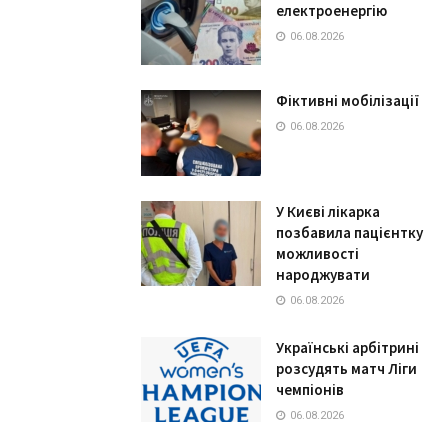
електроенергію
06.08.2026
Фіктивні мобілізації
06.08.2026
У Києві лікарка
позбавила пацієнтку
можливості
народжувати
06.08.2026
Українські арбітрині
розсудять матч Ліги
чемпіонів
06.08.2026