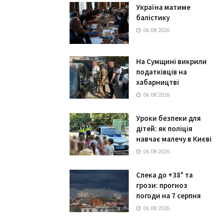
Україна матиме
балістику
06.08.2026
На Сумщині викрили
податківців на
хабарництві
06.08.2026
Уроки безпеки для
дітей: як поліція
навчає малечу в Києві
06.08.2026
Спека до +38° та
грози: прогноз
погоди на 7 серпня
06.08.2026