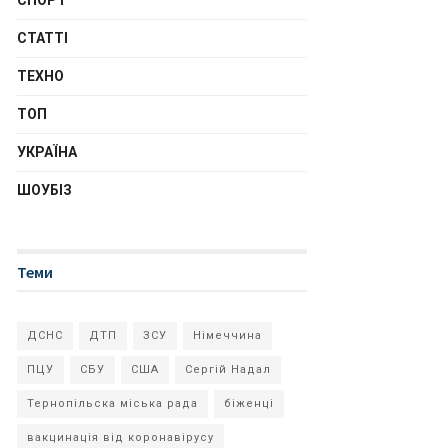
СПОРТ
СТАТТІ
ТЕХНО
ТОП
УКРАЇНА
ШОУБІЗ
Теми
ДСНС
ДТП
ЗСУ
Німеччина
ПЦУ
СБУ
США
Сергій Надал
Тернопільска міська рада
біженці
вакцинація від коронавірусу