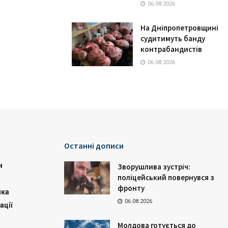
06.08.2026
На Дніпропетровщині
судитимуть банду
контрабандистів
06.08.2026
Останні дописи
и
Зворушлива зустріч:
поліцейський повернувся з
фронту
ика
06.08.2026
ації
Молдова готується до