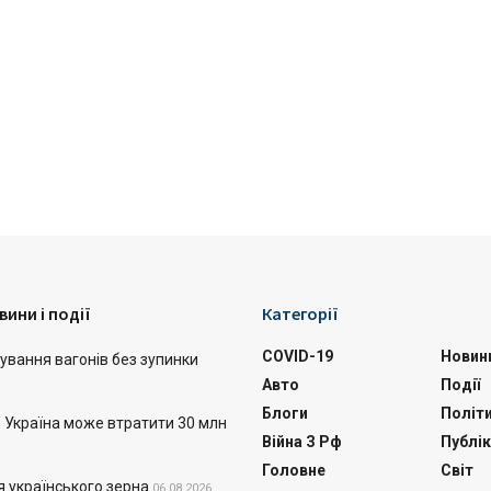
вини і події
Категорії
COVID-19
Новин
ування вагонів без зупинки
Авто
Події
Блоги
Політ
: Україна може втратити 30 млн
Війна З Рф
Публік
Головне
Світ
я українського зерна
06.08.2026