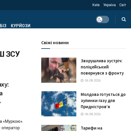
Київ
Україна
Світ
БІЗ
КУРЙОЗИ
Свіжі новини
Ш ЗСУ
Зворушлива зустріч:
поліцейський
повернувся з фронту
06.08.2026
аху:
а
Молдова готується до
»
зупинки газу для
Придністров’я
06.08.2026
ала «Муркою».
Тарифи на
– оператор