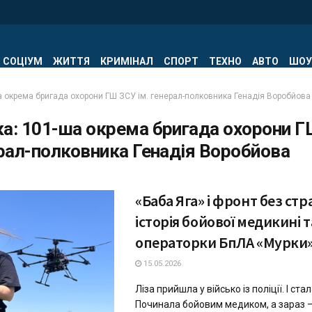
СОЦІУМ
ЖИТТЯ
КРИМІНАЛ
СПОРТ
ТЕХНО
АВТО
ШОУ
а окрема бригада охорони ГШ ЗСУ ім. генерал-полковника Генадія Воробйова
ка:
101-ша окрема бригада охорони Г
ерал-полковника Генадія Воробйова
«Баба Яга» і фронт без стр
історія бойової медикині т
операторки БпЛА «Мурки
15.05.2026
⁨Ліза прийшла у військо із поліції. І ст
Починала бойовим медиком, а зараз 