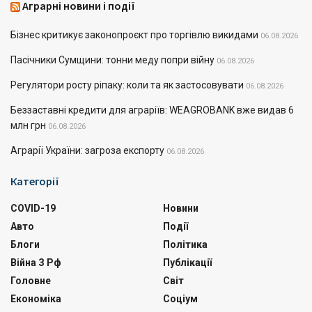
Аграрні новини і події
Бізнес критикує законопроєкт про торгівлю викидами
06.08.2026
Пасічники Сумщини: тонни меду попри війну
06.08.2026
Регулятори росту ріпаку: коли та як застосовувати
06.08.2026
Беззаставні кредити для аграріїв: WEAGROBANK вже видав 6
млн грн
06.08.2026
Аграрії України: загроза експорту
06.08.2026
Категорії
COVID-19
Новини
Авто
Події
Блоги
Політика
Війна З Рф
Публікації
Головне
Світ
Економіка
Соціум