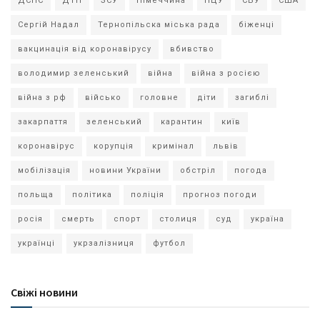
ДСНС
ДТП
ЗСУ
Німеччина
ПЦУ
СБУ
США
Сергій Надал
Тернопільска міська рада
біженці
вакцинація від коронавірусу
вбивство
володимир зеленський
війна
війна з росією
війна з рф
військо
головне
діти
загиблі
закарпаття
зеленський
карантин
київ
коронавірус
корупція
кримінал
львів
мобілізація
новини України
обстріл
погода
польща
політика
поліція
прогноз погоди
росія
смерть
спорт
столиця
суд
україна
українці
укрзалізниця
футбол
Свіжі новини