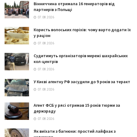
Вінниччина отримала 16 генераторів від
партнерів з Польщі
07.08.2026
Користь волоських горіхів: чому варто додати їх
у раціон
07.08.2026
Судитимуть організаторів мережі шахрайських
кол-центрів
07.08.2026
У Києві агентку РФ засудили до 9 років за теракт
07.08.2026
Агент ФСБ у рясі отримав 15 років тюрми за
держзраду
07.08.2026
Як виїхати з багнюки: простий лайфхак з
килимком