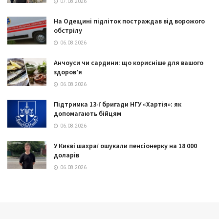
07.08.2026
На Одещині підліток постраждав від ворожого
обстрілу
06.08.2026
Анчоуси чи сардини: що корисніше для вашого
здоров’я
06.08.2026
Підтримка 13-ї бригади НГУ «Хартія»: як
допомагають бійцям
06.08.2026
У Києві шахраї ошукали пенсіонерку на 18 000
доларів
06.08.2026