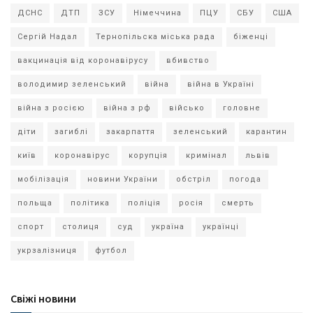
ДСНС
ДТП
ЗСУ
Німеччина
ПЦУ
СБУ
США
Сергій Надал
Тернопільска міська рада
біженці
вакцинація від коронавірусу
вбивство
володимир зеленський
війна
війна в Україні
війна з росією
війна з рф
військо
головне
діти
загиблі
закарпаття
зеленський
карантин
київ
коронавірус
корупція
кримінал
львів
мобілізація
новини України
обстріл
погода
польща
політика
поліція
росія
смерть
спорт
столиця
суд
україна
українці
укрзалізниця
футбол
Свіжі новини