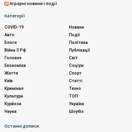
Аграрні новини і події
Категорії
COVID-19
Новини
Авто
Події
Блоги
Політика
Війна З Рф
Публікації
Головне
Світ
Економіка
Соціум
Життя
Спорт
Київ
Статті
Кримінал
Техно
Культура
ТОП
Курйози
Україна
Наука
Шоубіз
Останні дописи