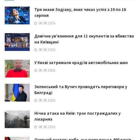
Три знаки Зодіаку, яких чекає успіх з 10 по 16
серпня
08.08.2026
Довічне ув’язнення для 11 окупантів за вбивства
на Київщині
08.08.2026
У Києві затримали крадіїв автомобільних шин
08.08.2026
Зеленський та Вучич проводять переговори у
Белграді
08.08.2026
Нічна атака на Київ: троє постраждалих у
лікарнях
08.08.2026
Озерний осетер: риба, що живе понад 400 років