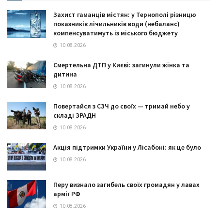
Захист гаманців містян: у Тернополі різницю
показників лічильників води (небаланс)
компенсуватимуть із міського бюджету
10.08.2026
Смертельна ДТП у Києві: загинули жінка та
дитина
10.08.2026
Повертайся з СЗЧ до своїх — тримай небо у
складі ЗРАДН
10.08.2026
Акція підтримки України у Лісабоні: як це було
10.08.2026
Перу визнало загибель своїх громадян у лавах
армії РФ
10.08.2026