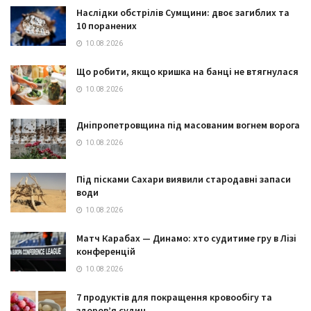
Наслідки обстрілів Сумщини: двоє загиблих та
10 поранених
10.08.2026
Що робити, якщо кришка на банці не втягнулася
10.08.2026
Дніпропетровщина під масованим вогнем ворога
10.08.2026
Під пісками Сахари виявили стародавні запаси
води
10.08.2026
Матч Карабах — Динамо: хто судитиме гру в Лізі
конференцій
10.08.2026
7 продуктів для покращення кровообігу та
здоров’я судин