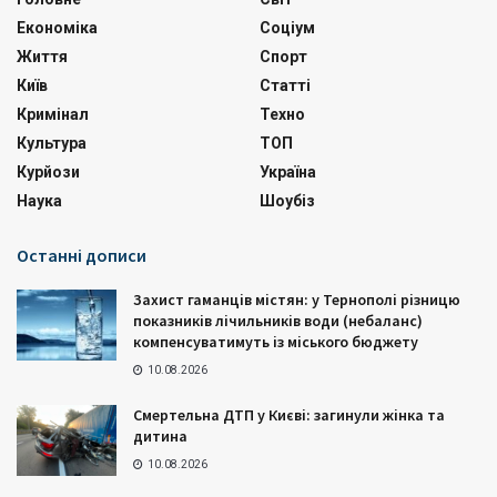
Економіка
Соціум
Життя
Спорт
Київ
Статті
Кримінал
Техно
Культура
ТОП
Курйози
Україна
Наука
Шоубіз
Останні дописи
Захист гаманців містян: у Тернополі різницю
показників лічильників води (небаланс)
компенсуватимуть із міського бюджету
10.08.2026
Смертельна ДТП у Києві: загинули жінка та
дитина
10.08.2026