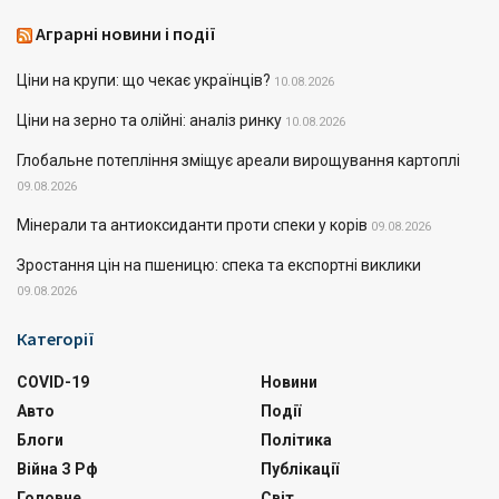
Аграрні новини і події
Ціни на крупи: що чекає українців?
10.08.2026
Ціни на зерно та олійні: аналіз ринку
10.08.2026
Глобальне потепління зміщує ареали вирощування картоплі
09.08.2026
Мінерали та антиоксиданти проти спеки у корів
09.08.2026
Зростання цін на пшеницю: спека та експортні виклики
09.08.2026
Категорії
COVID-19
Новини
Авто
Події
Блоги
Політика
Війна З Рф
Публікації
Головне
Світ