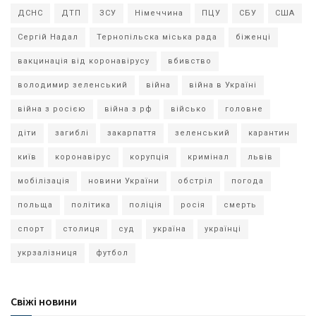
ДСНС
ДТП
ЗСУ
Німеччина
ПЦУ
СБУ
США
Сергій Надал
Тернопільска міська рада
біженці
вакцинація від коронавірусу
вбивство
володимир зеленський
війна
війна в Україні
війна з росією
війна з рф
військо
головне
діти
загиблі
закарпаття
зеленський
карантин
київ
коронавірус
корупція
кримінал
львів
мобілізація
новини України
обстріл
погода
польща
політика
поліція
росія
смерть
спорт
столиця
суд
україна
українці
укрзалізниця
футбол
Свіжі новини