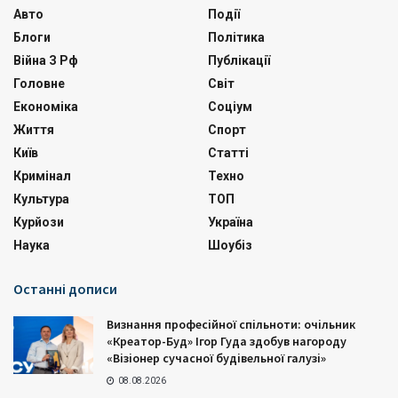
Авто
Події
Блоги
Політика
Війна З Рф
Публікації
Головне
Світ
Економіка
Соціум
Життя
Спорт
Київ
Статті
Кримінал
Техно
Культура
ТОП
Курйози
Україна
Наука
Шоубіз
Останні дописи
Визнання професійної спільноти: очільник
«Креатор-Буд» Ігор Гуда здобув нагороду
«Візіонер сучасної будівельної галузі»
08.08.2026