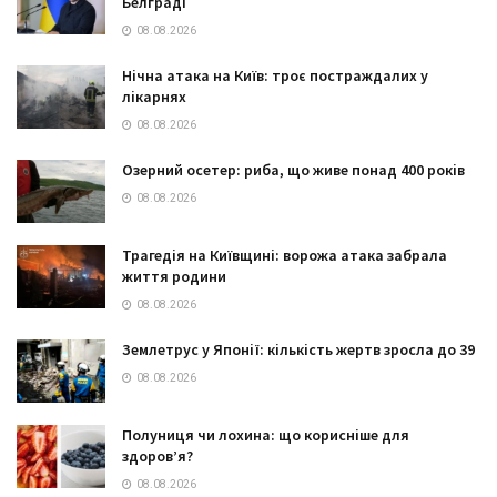
Белграді
08.08.2026
Нічна атака на Київ: троє постраждалих у
лікарнях
08.08.2026
Озерний осетер: риба, що живе понад 400 років
08.08.2026
Трагедія на Київщині: ворожа атака забрала
життя родини
08.08.2026
Землетрус у Японії: кількість жертв зросла до 39
08.08.2026
Полуниця чи лохина: що корисніше для
здоров’я?
08.08.2026