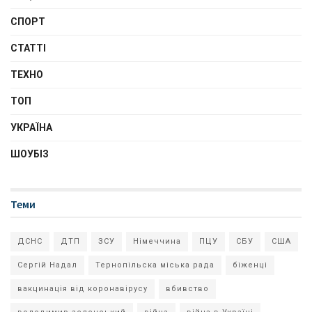
СПОРТ
СТАТТІ
ТЕХНО
ТОП
УКРАЇНА
ШОУБІЗ
Теми
ДСНС
ДТП
ЗСУ
Німеччина
ПЦУ
СБУ
США
Сергій Надал
Тернопільска міська рада
біженці
вакцинація від коронавірусу
вбивство