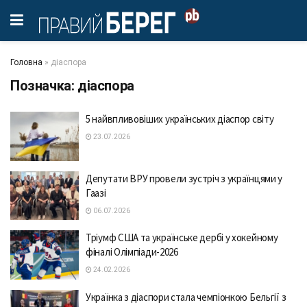
Головна
»
діаспора
Позначка:
діаспора
5 найвпливовіших українських діаспор світу
23.07.2026
Депутати ВРУ провели зустріч з українцями у
Гаазі
06.07.2026
Тріумф США та українське дербі у хокейному
фіналі Олімпіади-2026
24.02.2026
Українка з діаспори стала чемпіонкою Бельгії з