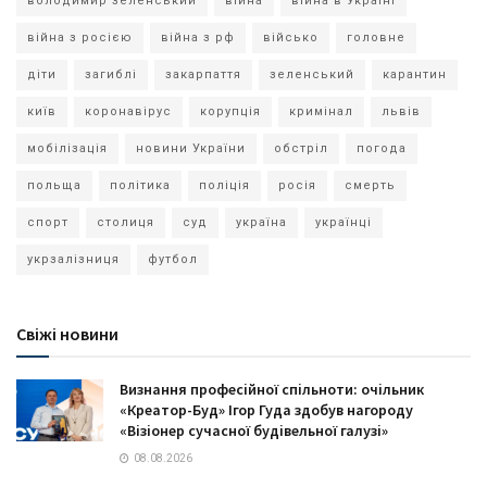
володимир зеленський
війна
війна в Україні
війна з росією
війна з рф
військо
головне
діти
загиблі
закарпаття
зеленський
карантин
київ
коронавірус
корупція
кримінал
львів
мобілізація
новини України
обстріл
погода
польща
політика
поліція
росія
смерть
спорт
столиця
суд
україна
українці
укрзалізниця
футбол
Свіжі новини
Визнання професійної спільноти: очільник
«Креатор-Буд» Ігор Гуда здобув нагороду
«Візіонер сучасної будівельної галузі»
08.08.2026