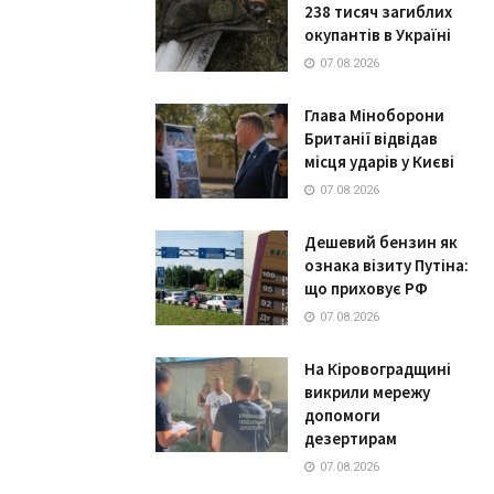
238 тисяч загиблих
окупантів в Україні
07.08.2026
Глава Міноборони
Британії відвідав
місця ударів у Києві
07.08.2026
Дешевий бензин як
ознака візиту Путіна:
що приховує РФ
07.08.2026
На Кіровоградщині
викрили мережу
допомоги
дезертирам
07.08.2026