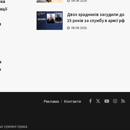
08.08.2026
ика
ації
Двох зрадників засудили до
15 років за службу в армії рф
м
08.08.2026
а
з
Реклама
Контакти
ші суміжні права.