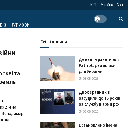
Київ
Україна
Світ
БІЗ
КУРЙОЗИ
Свіжі новини
ійни
Де взяти ракети для
Patriot: два шляхи
для України
скві та
08.08.2026
ремль
Двох зрадників
засудили до 15 років
ні
за службу в армії рф
х дій на
08.08.2026
нт Володимир
від ...
Встановлено імена