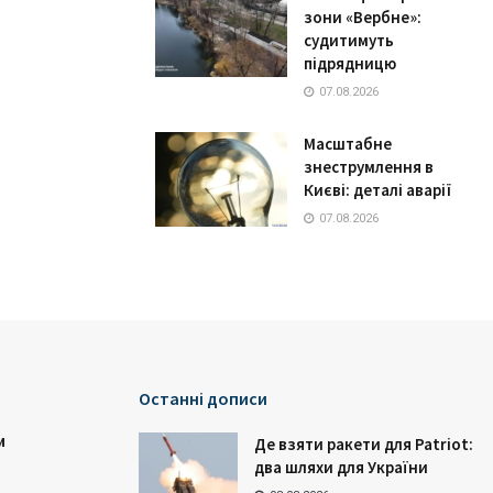
зони «Вербне»:
судитимуть
підрядницю
07.08.2026
Масштабне
знеструмлення в
Києві: деталі аварії
07.08.2026
Останні дописи
и
Де взяти ракети для Patriot:
два шляхи для України