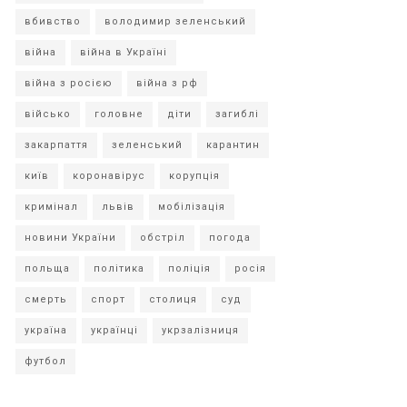
вбивство
володимир зеленський
війна
війна в Україні
війна з росією
війна з рф
військо
головне
діти
загиблі
закарпаття
зеленський
карантин
київ
коронавірус
корупція
кримінал
львів
мобілізація
новини України
обстріл
погода
польща
політика
поліція
росія
смерть
спорт
столиця
суд
україна
українці
укрзалізниця
футбол