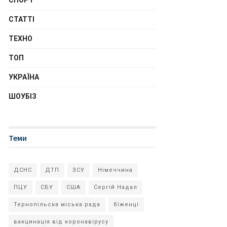
СПОРТ
СТАТТІ
ТЕХНО
ТОП
УКРАЇНА
ШОУБІЗ
Теми
ДСНС
ДТП
ЗСУ
Німеччина
ПЦУ
СБУ
США
Сергій Надал
Тернопільска міська рада
біженці
вакцинація від коронавірусу