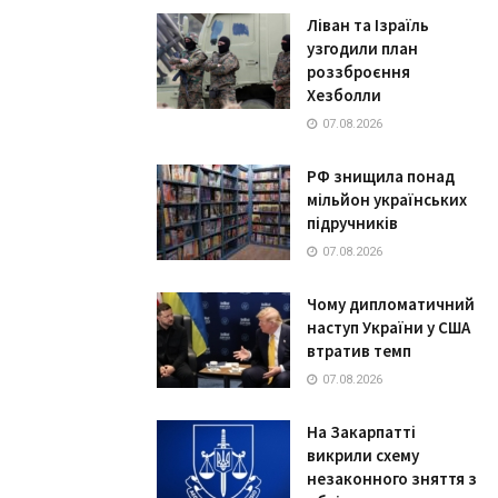
Ліван та Ізраїль
узгодили план
роззброєння
Хезболли
07.08.2026
РФ знищила понад
мільйон українських
підручників
07.08.2026
Чому дипломатичний
наступ України у США
втратив темп
07.08.2026
На Закарпатті
викрили схему
незаконного зняття з