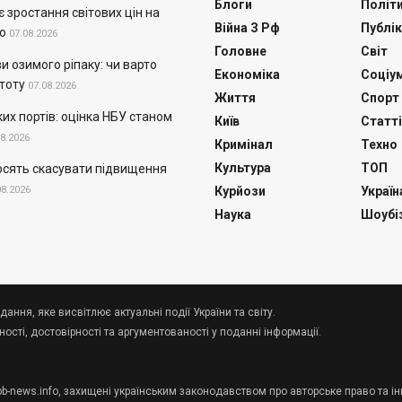
Блоги
Політ
 зростання світових цін на
Війна З Рф
Публік
о
07.08.2026
Головне
Світ
и озимого ріпаку: чи варто
Економіка
Соціу
тоту
07.08.2026
Життя
Спорт
их портів: оцінка НБУ станом
Київ
Статті
08.2026
Кримінал
Техно
Культура
ТОП
осять скасувати підвищення
08.2026
Курйози
Україн
Наука
Шоубі
дання, яке висвітлює актуальні події України та світу.
сті, достовірності та аргументованості у поданні інформації.
 pb-news.info, захищені українським законодавством про авторське право та ін