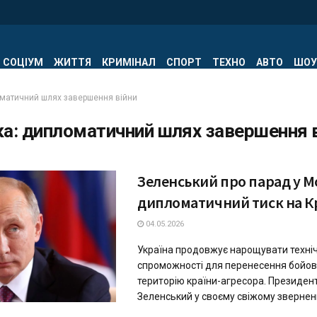
СОЦІУМ
ЖИТТЯ
КРИМІНАЛ
СПОРТ
ТЕХНО
АВТО
ШОУ
матичний шлях завершення війни
ка:
дипломатичний шлях завершення в
Зеленський про парад у Мо
дипломатичний тиск на К
04.05.2026
Україна продовжує нарощувати техніч
спроможності для перенесення бойови
територію країни-агресора. Президе
Зеленський у своєму свіжому зверненні 