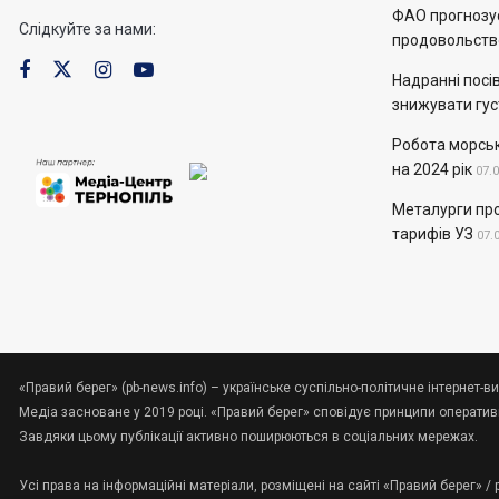
ФАО прогнозує
Слідкуйте за нами:
продовольств
Надранні посів
знижувати гус
Робота морськ
на 2024 рік
07.
Металурги пр
тарифів УЗ
07.
«Правий берег» (pb-news.info) – українське суспільно-політичне інтернет-ви
Медіа засноване у 2019 році. «Правий берег» сповідує принципи оперативно
Завдяки цьому публікації активно поширюються в соціальних мережах.
Усі права на інформаційні матеріали, розміщені на сайті «Правий берег» /