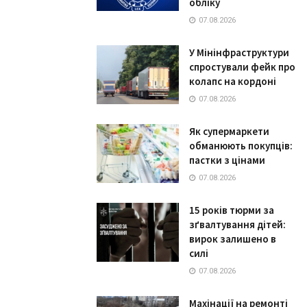
обліку
07.08.2026
У Мінінфраструктури
спростували фейк про
колапс на кордоні
07.08.2026
Як супермаркети
обманюють покупців:
пастки з цінами
07.08.2026
15 років тюрми за
зґвалтування дітей:
вирок залишено в
силі
07.08.2026
Махінації на ремонті