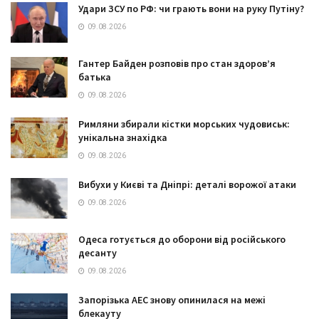
Удари ЗСУ по РФ: чи грають вони на руку Путіну?
09.08.2026
Гантер Байден розповів про стан здоров’я
батька
09.08.2026
Римляни збирали кістки морських чудовиськ:
унікальна знахідка
09.08.2026
Вибухи у Києві та Дніпрі: деталі ворожої атаки
09.08.2026
Одеса готується до оборони від російського
десанту
09.08.2026
Запорізька АЕС знову опинилася на межі
блекауту