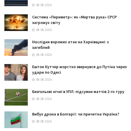
08.08.2026
Система «Периметр»: як «Мертва рука» СРСР
загрожує світу
08.08.2026
Наслідки ворожих атак на Харківщині: є
загиблий
08.08.2026
Ештон Кутчер жорстко звернувся до Путіна через
удари по Одесі
08.08.2026
Безгольові нічиї в УПЛ: підсумки матчів 2-го туру
08.08.2026
Вибух дрона в Болгарії: чи причетна Україна?
08.08.2026