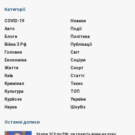
Категорії
COVID-19
Новини
Авто
Події
Блоги
Політика
Війна З Рф
Публікації
Головне
Світ
Економіка
Соціум
Життя
Спорт
Київ
Статті
Кримінал
Техно
Культура
ТОП
Курйози
Україна
Наука
Шоубіз
Останні дописи
Удари ЗСУ по РФ: чи грають вони на руку