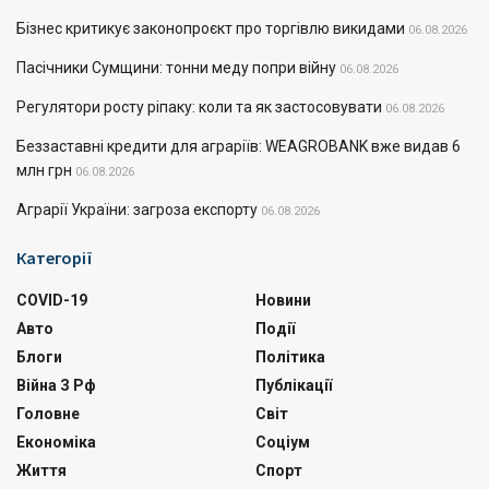
Бізнес критикує законопроєкт про торгівлю викидами
06.08.2026
Пасічники Сумщини: тонни меду попри війну
06.08.2026
Регулятори росту ріпаку: коли та як застосовувати
06.08.2026
Беззаставні кредити для аграріїв: WEAGROBANK вже видав 6
млн грн
06.08.2026
Аграрії України: загроза експорту
06.08.2026
Категорії
COVID-19
Новини
Авто
Події
Блоги
Політика
Війна З Рф
Публікації
Головне
Світ
Економіка
Соціум
Життя
Спорт