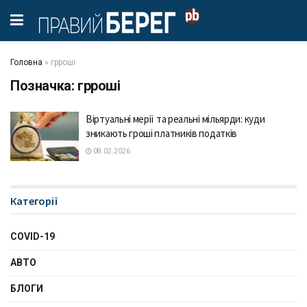
Головна
»
грроші
Позначка:
грроші
Віртуальні мерії та реальні мільярди: куди
зникають гроші платників податків
08.02.2026
Категорії
COVID-19
АВТО
БЛОГИ