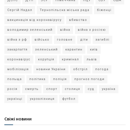
ДСНС
ДТП
ЗСУ
Німеччина
ПЦУ
СБУ
США
Сергій Надал
Тернопільска міська рада
біженці
вакцинація від коронавірусу
вбивство
володимир зеленський
війна
війна з росією
війна з рф
військо
головне
діти
загиблі
закарпаття
зеленський
карантин
київ
коронавірус
корупція
кримінал
львів
мобілізація
новини України
обстріл
погода
польща
політика
поліція
прогноз погоди
росія
смерть
спорт
столиця
суд
україна
українці
укрзалізниця
футбол
Свіжі новини