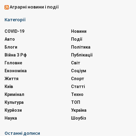
Аграрні новини і події
Категорії
COVID-19
Новини
Авто
Події
Блоги
Політика
Війна З Рф
Публікації
Головне
Світ
Економіка
Соціум
Життя
Спорт
Київ
Статті
Кримінал
Техно
Культура
ТОП
Курйози
Україна
Наука
Шоубіз
Останні дописи