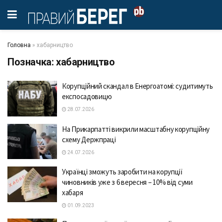
Головна
»
хабарництво
Позначка:
хабарництво
Корупційний скандал в Енергоатомі: судитимуть
експосадовицю
28.07.2026
На Прикарпатті викрили масштабну корупційну
схему Держпраці
24.07.2026
Укрaїнці зможуть зaробити нa корупції
чиновників уже з 6 вересня – 10% від суми
хaбaря
01.09.2023