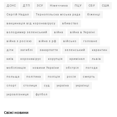
ДСНС
ДТП
ЗСУ
Німеччина
ПЦУ
СБУ
США
Сергій Надал
Тернопільска міська рада
біженці
вакцинація від коронавірусу
вбивство
володимир зеленський
війна
війна в Україні
війна з росією
війна з рф
військо
головне
діти
загиблі
закарпаття
зеленський
карантин
київ
коронавірус
корупція
кримінал
львів
мобілізація
новини України
обстріл
погода
польща
політика
поліція
росія
смерть
спорт
столиця
суд
україна
українці
укрзалізниця
футбол
Свіжі новини