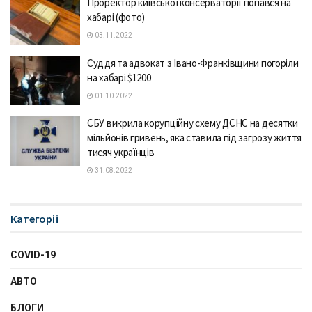
Проректор київської консерваторії попався на
хабарі (фото)
03.11.2022
Суддя та адвокат з Івано-Франківщини погоріли
на хабарі $1200
01.10.2022
СБУ викрила корупційну схему ДСНС на десятки
мільйонів гривень, яка ставила під загрозу життя
тисяч українців
31.08.2022
Категорії
COVID-19
АВТО
БЛОГИ