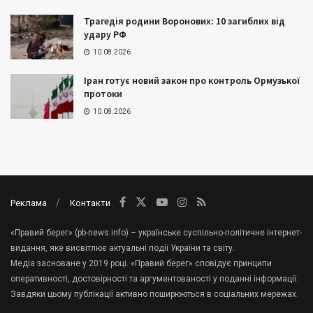
Трагедія родини Воронових: 10 загиблих від
удару РФ
10.08.2026
Іран готує новий закон про контроль Ормузької
протоки
10.08.2026
Реклама
Контакти
«Правий берег» (pb-news.info) – українське суспільно-політичне інтернет-
видання, яке висвітлює актуальні події України та світу.
Медіа засноване у 2019 році. «Правий берег» сповідує принципи
оперативності, достовірності та аргументованості у поданні інформації.
Завдяки цьому публікації активно поширюються в соціальних мережах.