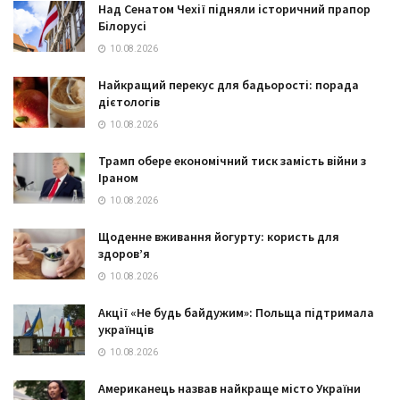
Над Сенатом Чехії підняли історичний прапор
Білорусі
10.08.2026
Найкращий перекус для бадьорості: порада
дієтологів
10.08.2026
Трамп обере економічний тиск замість війни з
Іраном
10.08.2026
Щоденне вживання йогурту: користь для
здоров’я
10.08.2026
Акції «Не будь байдужим»: Польща підтримала
українців
10.08.2026
Американець назвав найкраще місто України