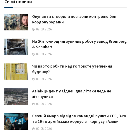
Свіжі новини
Окупанти створили нові зони контролю біля
кордону України
09.08.2026
На Житомирщині зупинив роботу завод Kromberg
& Schubert
09.08.2026
Чи варто робити надто товсте утеплення
будинку?
09.08.2026
Авіаінцидент у Сіднеї: два літаки ледь не
зіткнулися
09.08.2026
Євгеній Хмара відвідав командні пункти СБС, 3-го
та 19-го армійських корпусів і корпусу «Азов»
09.08.2026