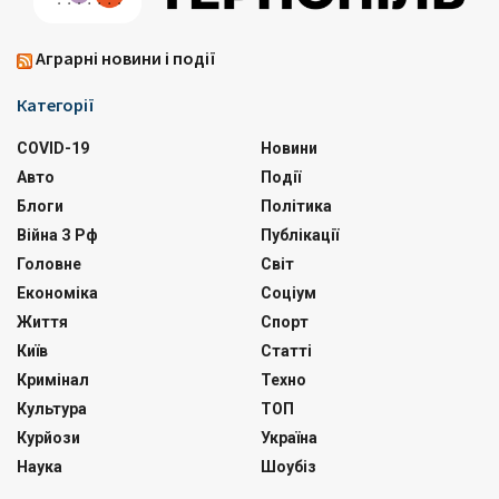
Аграрні новини і події
Категорії
COVID-19
Новини
Авто
Події
Блоги
Політика
Війна З Рф
Публікації
Головне
Світ
Економіка
Соціум
Життя
Спорт
Київ
Статті
Кримінал
Техно
Культура
ТОП
Курйози
Україна
Наука
Шоубіз