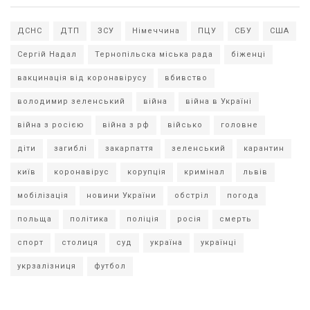
ДСНС
ДТП
ЗСУ
Німеччина
ПЦУ
СБУ
США
Сергій Надал
Тернопільска міська рада
біженці
вакцинація від коронавірусу
вбивство
володимир зеленський
війна
війна в Україні
війна з росією
війна з рф
військо
головне
діти
загиблі
закарпаття
зеленський
карантин
київ
коронавірус
корупція
кримінал
львів
мобілізація
новини України
обстріл
погода
польща
політика
поліція
росія
смерть
спорт
столиця
суд
україна
українці
укрзалізниця
футбол