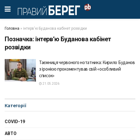
Головна
»
інтерв'ю Буданова кабінет розвідки
Позначка:
інтерв’ю Буданова кабінет
розвідки
Таємниця червоного нотатника: Кирило Буданов
з іронією прокоментував свій «особливий
список»
21.05.2026
Категорії
COVID-19
АВТО