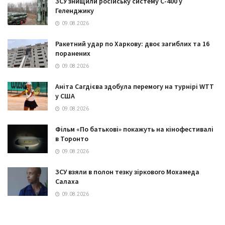
ЗСУ знищили російську систему С-400 у
Геленджику
09.08.2026
Ракетний удар по Харкову: двоє загиблих та 16
поранених
09.08.2026
Аніта Сагдієва здобула перемогу на турнірі WTT
у США
09.08.2026
Фільм «По батькові» покажуть на кінофестивалі
в Торонто
09.08.2026
ЗСУ взяли в полон тезку зіркового Мохамеда
Салаха
09.08.2026