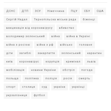
ДСНС
ДТП
ЗСУ
Німеччина
ПЦУ
СБУ
США
Сергій Надал
Тернопільска міська рада
біженці
вакцинація від коронавірусу
вбивство
володимир зеленський
війна
війна в Україні
війна з росією
війна з рф
військо
головне
діти
загиблі
закарпаття
зеленський
карантин
київ
коронавірус
корупція
кримінал
львів
мобілізація
новини України
обстріл
погода
польща
політика
поліція
росія
смерть
спорт
столиця
суд
україна
українці
укрзалізниця
футбол