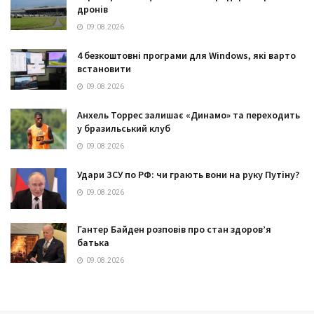
дронів
09.08.2026
4 безкоштовні програми для Windows, які варто
встановити
09.08.2026
Анхель Торрес залишає «Динамо» та переходить
у бразильський клуб
09.08.2026
Удари ЗСУ по РФ: чи грають вони на руку Путіну?
09.08.2026
Гантер Байден розповів про стан здоров’я
батька
09.08.2026