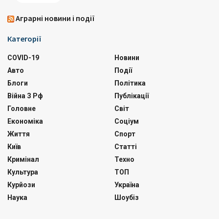
Аграрні новини і події
Категорії
COVID-19
Новини
Авто
Події
Блоги
Політика
Війна З Рф
Публікації
Головне
Світ
Економіка
Соціум
Життя
Спорт
Київ
Статті
Кримінал
Техно
Культура
ТОП
Курйози
Україна
Наука
Шоубіз