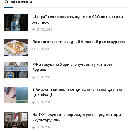
Свіжі новини
Шахраї телефонують від імені СБУ: як не стати
жертвою
09.08.2026
Як приготувати швидкий білковий рол із куркою
09.08.2026
РФ атакувала Харків: влучання у житлові
будинки
09.08.2026
В Амазонії виявили сліди велетенської давньої
цивілізації
09.08.2026
На ТОТ окупанти впроваджують предмет про
«культуру РФ»
09.08.2026