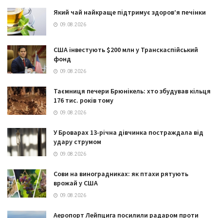
Який чай найкраще підтримує здоров’я печінки
09.08.2026
США інвестують $200 млн у Транскаспійський
фонд
09.08.2026
Таємниця печери Брюнікель: хто збудував кільця
176 тис. років тому
09.08.2026
У Броварах 13-річна дівчинка постраждала від
удару струмом
09.08.2026
Сови на виноградниках: як птахи рятують
врожай у США
09.08.2026
Аеропорт Лейпцига посилили радаром проти