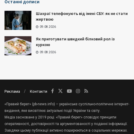
Останні дописи
Шахраї телефонують від імені СБУ: як не стати
жертвою
09.08.2026
Як приготувати швидкий білковий рол із
куркою
09.08.2026
Реклама
Контакти
«Правий берег» (pb-news.info) – українське суспільно-політичне інтернет-
видання, яке висвітлює актуальні події України та світу.
Медіа засноване у 2019 році. «Правий берег» сповідує принципи
оперативності, достовірності та аргументованості у поданні інформації.
Завдяки цьому публікації активно поширюються в соціальних мережах.