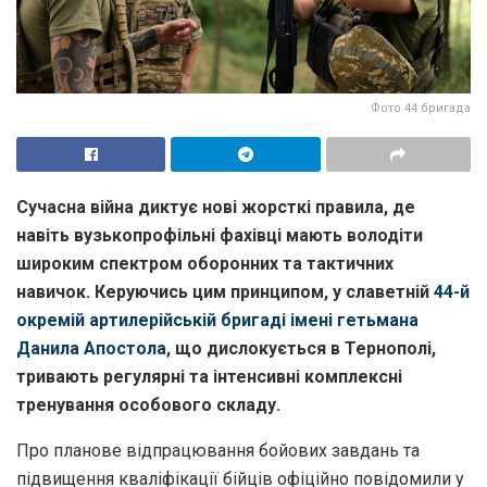
Фото 44 бригада
Сучасна війна диктує нові жорсткі правила,
де
навіть вузькопрофільні фахівці мають володіти
широким спектром оборонних та тактичних
навичок.
Керуючись цим принципом,
у славетній
44-й
окремій артилерійській бригаді імені гетьмана
Данила Апостола
,
що дислокується в Тернополі,
тривають регулярні та інтенсивні комплексні
тренування особового складу.
Про планове відпрацювання бойових завдань та
підвищення кваліфікації бійців офіційно повідомили у