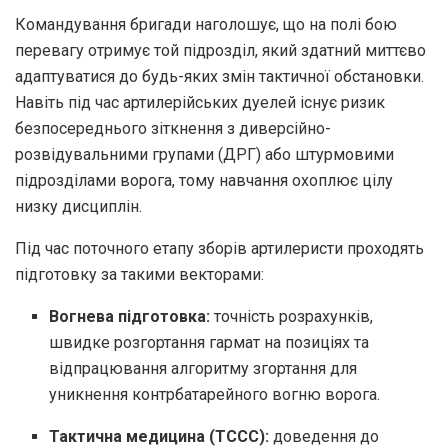
Командування бригади наголошує,
що на полі бою
перевагу отримує той підрозділ,
який здатний миттєво
адаптуватися до будь-яких змін тактичної обстановки.
Навіть під час артилерійських дуелей існує ризик
безпосереднього зіткнення з диверсійно-
розвідувальними групами (ДРГ) або штурмовими
підрозділами ворога,
тому навчання охоплює цілу
низку дисциплін.
Під час поточного етапу зборів артилеристи проходять
підготовку за такими векторами:
Вогнева підготовка:
точність розрахунків,
швидке розгортання гармат на позиціях та
відпрацювання алгоритму згортання для
уникнення контрбатарейного вогню ворога.
Тактична медицина (TCCC):
доведення до