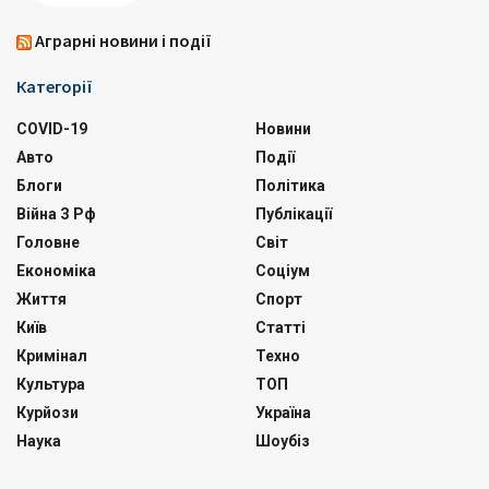
Аграрні новини і події
Категорії
COVID-19
Новини
Авто
Події
Блоги
Політика
Війна З Рф
Публікації
Головне
Світ
Економіка
Соціум
Життя
Спорт
Київ
Статті
Кримінал
Техно
Культура
ТОП
Курйози
Україна
Наука
Шоубіз