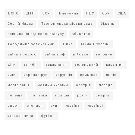
ДСНС
ДТП
ЗСУ
Німеччина
ПЦУ
СБУ
США
Сергій Надал
Тернопільска міська рада
біженці
вакцинація від коронавірусу
вбивство
володимир зеленський
війна
війна в Україні
війна з росією
війна з рф
військо
головне
діти
загиблі
закарпаття
зеленський
карантин
київ
коронавірус
корупція
кримінал
львів
мобілізація
новини України
обстріл
погода
польща
політика
поліція
росія
смерть
спорт
столиця
суд
україна
українці
укрзалізниця
футбол