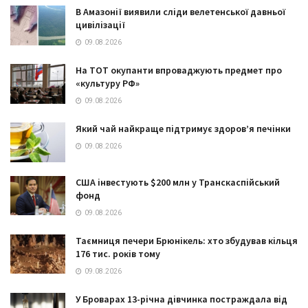
В Амазонії виявили сліди велетенської давньої
цивілізації
09.08.2026
На ТОТ окупанти впроваджують предмет про
«культуру РФ»
09.08.2026
Який чай найкраще підтримує здоров’я печінки
09.08.2026
США інвестують $200 млн у Транскаспійський
фонд
09.08.2026
Таємниця печери Брюнікель: хто збудував кільця
176 тис. років тому
09.08.2026
У Броварах 13-річна дівчинка постраждала від