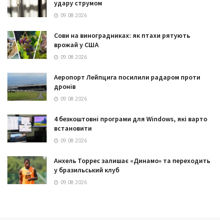
удару струмом
09.08.2026
Сови на виноградниках: як птахи рятують
врожай у США
09.08.2026
Аеропорт Лейпцига посилили радаром проти
дронів
09.08.2026
4 безкоштовні програми для Windows, які варто
встановити
09.08.2026
Анхель Торрес залишає «Динамо» та переходить
у бразильський клуб
09.08.2026