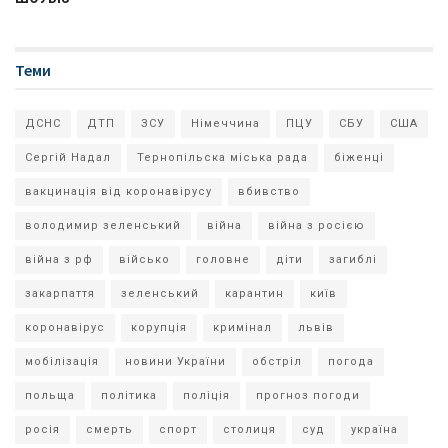
Теми
ДСНС
ДТП
ЗСУ
Німеччина
ПЦУ
СБУ
США
Сергій Надал
Тернопільска міська рада
біженці
вакцинація від коронавірусу
вбивство
володимир зеленський
війна
війна з росією
війна з рф
військо
головне
діти
загиблі
закарпаття
зеленський
карантин
київ
коронавірус
корупція
кримінал
львів
мобілізація
новини України
обстріл
погода
польща
політика
поліція
прогноз погоди
росія
смерть
спорт
столиця
суд
україна