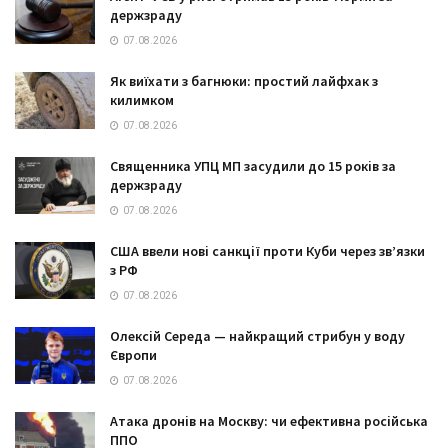
держзраду
07.08.2026
Як виїхати з багнюки: простий лайфхак з
килимком
07.08.2026
Священника УПЦ МП засудили до 15 років за
держзраду
07.08.2026
США ввели нові санкції проти Куби через зв’язки
з РФ
07.08.2026
Олексій Середа — найкращий стрибун у воду
Європи
07.08.2026
Атака дронів на Москву: чи ефективна російська
ППО