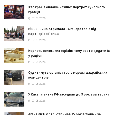
Хто грає в онлайн-казино: портрет сучасного
гравця
07.08.2026
Вінниччина отримала 16 генераторів від
партнерів з Польщі
07.08.2026
Користь волоських горіхів: чому варто додати їх
у раціон
07.08.2026
Судитимуть організаторів мережі шахрайських
кол-центрів
07.08.2026
У Києві агентку РФ засудили до 9 років за теракт
07.08.2026
Агент ФСБ у рясі отримав 15 років тюрми за