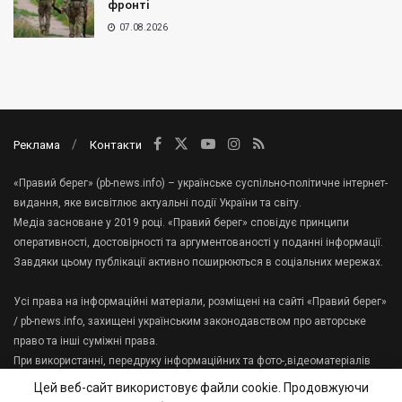
фронті
07.08.2026
Реклама
Контакти
«Правий берег» (pb-news.info) – українське суспільно-політичне інтернет-
видання, яке висвітлює актуальні події України та світу.
Медіа засноване у 2019 році. «Правий берег» сповідує принципи
оперативності, достовірності та аргументованості у поданні інформації.
Завдяки цьому публікації активно поширюються в соціальних мережах.
Усі права на інформаційні матеріали, розміщені на сайті «Правий берег»
/ pb-news.info, захищені українським законодавством про авторське
право та інші суміжні права.
При використанні, передруку інформаційних та фото-,відеоматеріалів
сайту, гіперпосилання на «Правий берег» має міститися в першому
Цей веб-сайт використовує файли cookie. Продовжуючи
абзаці тексту.