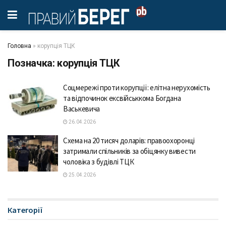
Головна
»
корупція ТЦК
Позначка:
корупція ТЦК
Соцмережі проти корупції: елітна нерухомість
та відпочинок ексвійськкома Богдана
Васькевича
26.04.2026
Схема на 20 тисяч доларів: правоохоронці
затримали спільників за обіцянку вивести
чоловіка з будівлі ТЦК
25.04.2026
Категорії