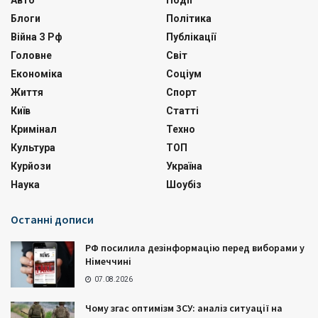
Авто
Події
Блоги
Політика
Війна З Рф
Публікації
Головне
Світ
Економіка
Соціум
Життя
Спорт
Київ
Статті
Кримінал
Техно
Культура
ТОП
Курйози
Україна
Наука
Шоубіз
Останні дописи
РФ посилила дезінформацію перед виборами у
Німеччині
07.08.2026
Чому згас оптимізм ЗСУ: аналіз ситуації на