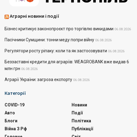
Аграрні новини і події
Бізнес критикує законопроєкт про торгівлю викидами
06.08.2026
Пасічники Сумщини: тонни меду попри війну
06.08.2026
Регулятори росту ріпаку: коли та як застосовувати
06.08.2026
Беззаставні кредити для аграріїв: WEAGROBANK вже видав 6
млн грн
06.08.2026
Аграрії України: загроза експорту
06.08.2026
Категорії
COVID-19
Новини
Авто
Події
Блоги
Політика
Війна З Рф
Публікації
Головне
Світ