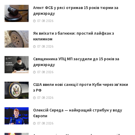
Агент ФСБ у рясі отримав 15 років тюрми за
держзраду
07.08.2026
Як виїхати з багнюки: простий лайфхак з
килимком
07.08.2026
Священника УПЦ МП засудили до 15 років за
держзраду
07.08.2026
США ввели нові санкції проти Куби через зв’язки
з РФ
07.08.2026
Олексій Середа — найкращий стрибун у воду
Європи
07.08.2026