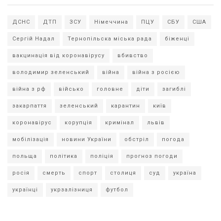
ДСНС
ДТП
ЗСУ
Німеччина
ПЦУ
СБУ
США
Сергій Надал
Тернопільска міська рада
біженці
вакцинація від коронавірусу
вбивство
володимир зеленський
війна
війна з росією
війна з рф
військо
головне
діти
загиблі
закарпаття
зеленський
карантин
київ
коронавірус
корупція
кримінал
львів
мобілізація
новини України
обстріл
погода
польща
політика
поліція
прогноз погоди
росія
смерть
спорт
столиця
суд
україна
українці
укрзалізниця
футбол