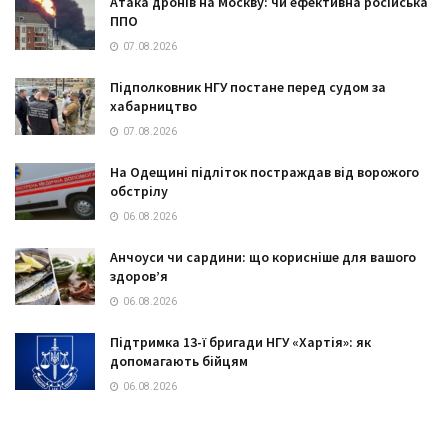
Атака дронів на Москву: чи ефективна російська
ППО
07.08.2026
Підполковник НГУ постане перед судом за
хабарництво
07.08.2026
На Одещині підліток постраждав від ворожого
обстрілу
06.08.2026
Анчоуси чи сардини: що корисніше для вашого
здоров’я
06.08.2026
Підтримка 13-ї бригади НГУ «Хартія»: як
допомагають бійцям
06.08.2026