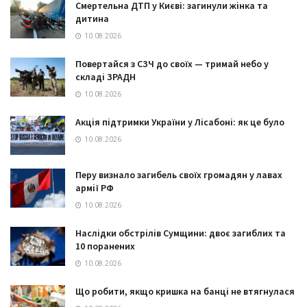
Смертельна ДТП у Києві: загинули жінка та
дитина
10.08.2026
Повертайся з СЗЧ до своїх — тримай небо у
складі ЗРАДН
10.08.2026
Акція підтримки України у Лісабоні: як це було
10.08.2026
Перу визнало загибель своїх громадян у лавах
армії РФ
10.08.2026
Наслідки обстрілів Сумщини: двоє загиблих та
10 поранених
10.08.2026
Що робити, якщо кришка на банці не втягнулася