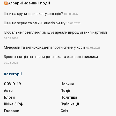
Аграрні новини і події
Ціни на крупи: що чекає українців?
10.08.2026
Ціни на зерно та олійні: аналіз ринку
10.08.2026
Глобальне потепління зміщує ареали вирощування картоплі
09.08.2026
Мінерали та антиоксиданти проти спеки у корів
09.08.2026
Зростання цін на пшеницю: спека та експортні виклики
09.08.2026
Категорії
COVID-19
Новини
Авто
Події
Блоги
Політика
Війна З Рф
Публікації
Головне
Світ