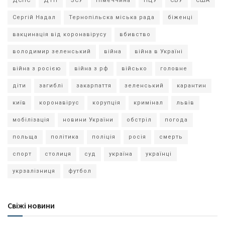
ДСНС
ДТП
ЗСУ
Німеччина
ПЦУ
СБУ
США
Сергій Надал
Тернопільска міська рада
біженці
вакцинація від коронавірусу
вбивство
володимир зеленський
війна
війна в Україні
війна з росією
війна з рф
військо
головне
діти
загиблі
закарпаття
зеленський
карантин
київ
коронавірус
корупція
кримінал
львів
мобілізація
новини України
обстріл
погода
польща
політика
поліція
росія
смерть
спорт
столиця
суд
україна
українці
укрзалізниця
футбол
Свіжі новини