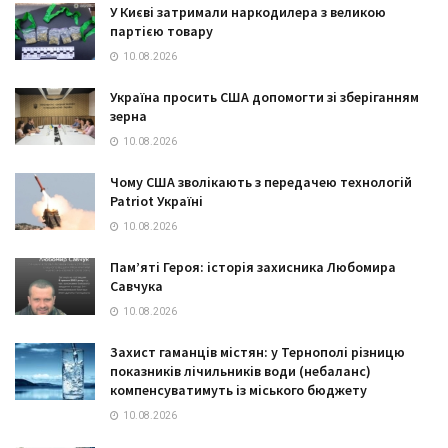
У Києві затримали наркодилера з великою
партією товару
10.08.2026
Україна просить США допомогти зі зберіганням
зерна
10.08.2026
Чому США зволікають з передачею технологій
Patriot Україні
10.08.2026
Пам’яті Героя: історія захисника Любомира
Савчука
10.08.2026
Захист гаманців містян: у Тернополі різницю
показників лічильників води (небаланс)
компенсуватимуть із міського бюджету
10.08.2026