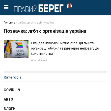
Головна
»
лгбтк організація україна
Позначка:
лгбтк організація україна
Скандал навколо UkrainePride: діяльність
організації обурила вірян через неповагу до
християнства
07.06.2026
Категорії
COVID-19
АВТО
БЛОГИ