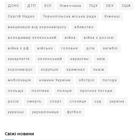
ДСНС
ДТП
ЗСУ
Німеччина
ПЦУ
СБУ
США
Сергій Надал
Тернопільска міська рада
біженці
вакцинація від коронавірусу
вбивство
володимир зеленський
війна
війна з росією
війна з рф
військо
головне
діти
загиблі
закарпаття
зеленський
карантин
київ
коронавірус
корупція
кримінал
львів
мобілізація
новини України
обстріл
погода
польща
політика
поліція
прогноз погоди
росія
смерть
спорт
столиця
суд
україна
українці
укрзалізниця
футбол
Свіжі новини