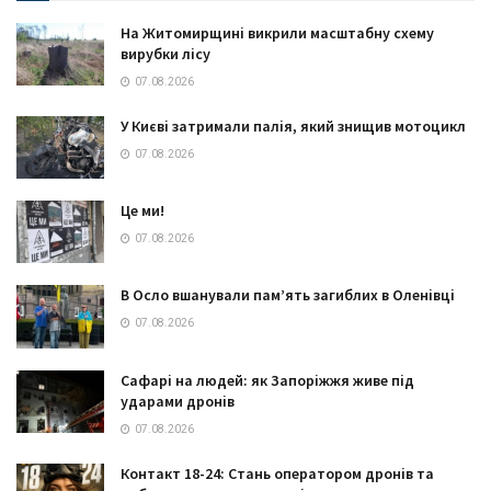
На Житомирщині викрили масштабну схему
вирубки лісу
07.08.2026
У Києві затримали палія, який знищив мотоцикл
07.08.2026
Це ми!
07.08.2026
В Осло вшанували пам’ять загиблих в Оленівці
07.08.2026
Сафарі на людей: як Запоріжжя живе під
ударами дронів
07.08.2026
Контакт 18-24: Стань оператором дронів та