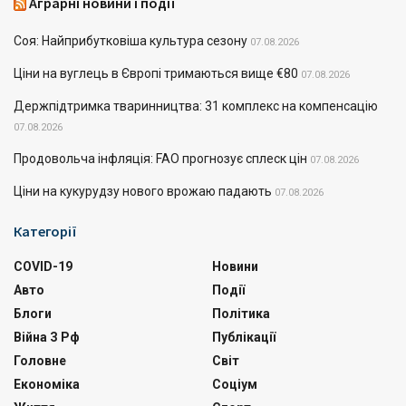
Аграрні новини і події
Соя: Найприбутковіша культура сезону
07.08.2026
Ціни на вуглець в Європі тримаються вище €80
07.08.2026
Держпідтримка тваринництва: 31 комплекс на компенсацію
07.08.2026
Продовольча інфляція: FAO прогнозує сплеск цін
07.08.2026
Ціни на кукурудзу нового врожаю падають
07.08.2026
Категорії
COVID-19
Новини
Авто
Події
Блоги
Політика
Війна З Рф
Публікації
Головне
Світ
Економіка
Соціум