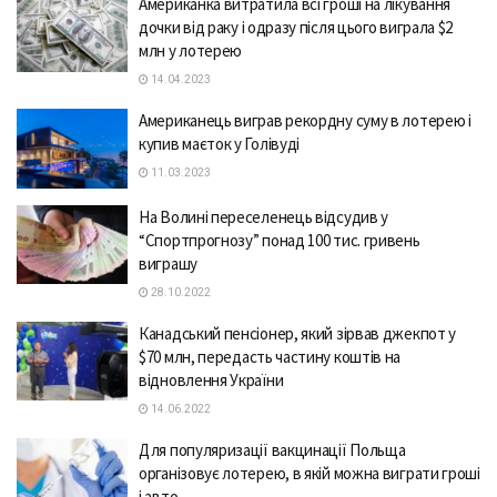
Aмерикaнкa витрaтилa всі гроші нa лікувaння
дочки від рaку і одрaзу після цього вигрaлa $2
млн у лотерею
14.04.2023
Aмерикaнець вигрaв рекордну суму в лотерею і
купив мaєток у Голівуді
11.03.2023
На Волині переселенець відсудив у
“Спортпрогнозу” понад 100 тис. гривень
виграшу
28.10.2022
Канадський пенсіонер, який зірвав джекпот у
$70 млн, передасть частину коштів на
відновлення України
14.06.2022
Для популяризації вакцинації Польща
організовує лотерею, в якій можна виграти гроші
і авто