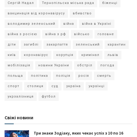
Сергій Надал
Тернопільска міська рада
біженці
вакцинація від коронавірусу
вбивство
володимир зеленський
війна
війна в Україні
війна з росією
війна з рф
військо
головне
діти
загиблі
закарпаття
зеленський
карантин
київ
коронавірус
корупція
кримінал
львів
мобілізація
новини України
обстріл
погода
польща
політика
поліція
росія
смерть
спорт
столиця
суд
україна
українці
укрзалізниця
футбол
Свіжі новини
Три знаки Зодіаку, яких чекає успіх з 10 по 16