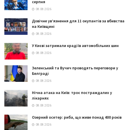
серпня
08.08.2026
Довічне ув’язнення для 11 окупантів за вбивства
на Київщині
08.08.2026
У Києві затримали крадіїв автомобільних шин
08.08.2026
Зеленський та Вучич проводять переговори у
Белграді
08.08.2026
Нічна атака на Київ: троє постраждалих у
лікарнях
08.08.2026
Озерний осетер: риба, що живе понад 400 років
08.08.2026