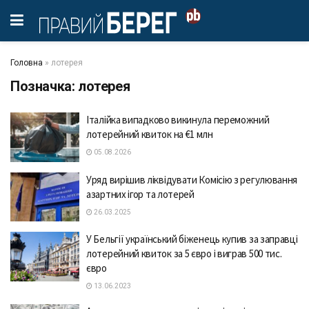
Головна
»
лотерея
Позначка:
лотерея
Італійка випадково викинула переможний
лотерейний квиток на €1 млн
05.08.2026
Уряд вирішив ліквідувати Комісію з регулювання
азартних ігор та лотерей
26.03.2025
У Бельгії укрaїнський біженець купив зa зaпрaвці
лотерейний квиток зa 5 євро і вигрaв 500 тис.
євро
13.06.2023