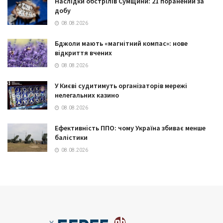
Наслідки обстрілів Сумщини: 21 поранений за
добу
08.08.2026
Бджоли мають «магнітний компас»: нове
відкриття вчених
08.08.2026
У Києві судитимуть організаторів мережі
нелегальних казино
08.08.2026
Ефективність ППО: чому Україна збиває менше
балістики
08.08.2026