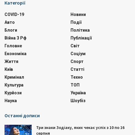
Категорії
COVID-19
Новини
Авто
Події
Блоги
Політика
Війна З Рф
Публікації
Головне
Світ
Економіка
Соціум
Життя
Спорт
Київ
Статті
Кримінал
Техно
Культура
ТОП
Курйози
Україна
Наука
Шоубіз
Останні дописи
Три знаки Зодіаку, яких чекає успіх з 10 по 16
серпня