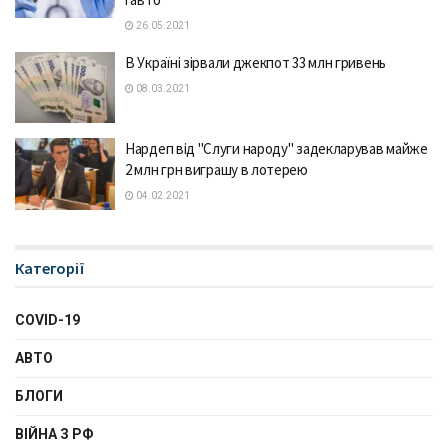
26.05.2021
В Україні зірвали джекпот 33 млн гривень
08.03.2021
Нардеп від "Слуги народу" задекларував майже
2 млн грн виграшу в лотерею
04.02.2021
Категорії
COVID-19
АВТО
БЛОГИ
ВІЙНА З РФ