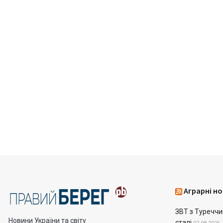
Аграрні но
ЗВТ з Туреччин
Новини України та світу
сталі