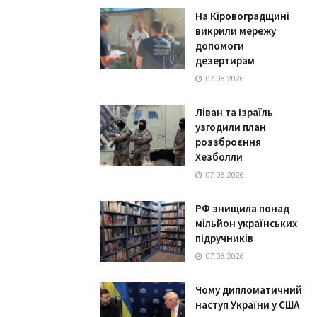
На Кіровоградщині
викрили мережу
допомоги
дезертирам
07.08.2026
Ліван та Ізраїль
узгодили план
роззброєння
Хезболли
07.08.2026
РФ знищила понад
мільйон українських
підручників
07.08.2026
Чому дипломатичний
наступ України у США