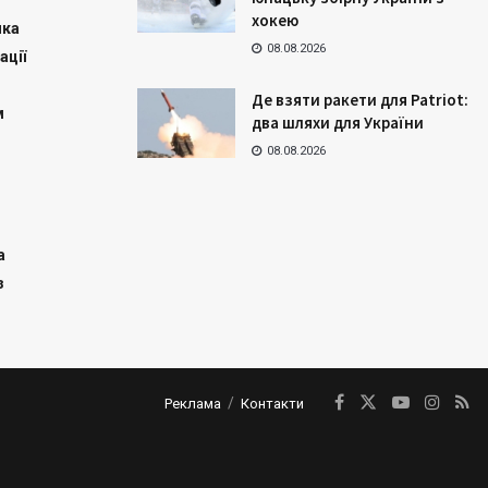
хокею
ика
08.08.2026
ації
Де взяти ракети для Patriot:
м
два шляхи для України
08.08.2026
а
з
Реклама
Контакти