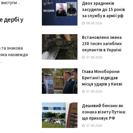
виступи ...
Двох зрадників
засудили до 15 років
за службу в армії рф
 дербі у
08.08.2026
Встановлено імена
238 тисяч загиблих
 та знакова
окупантів в Україні
, яка назавжди
07.08.2026
..
Глава Міноборони
Британії відвідав
місця ударів у Києві
07.08.2026
Дешевий бензин як
ознака візиту Путіна:
що приховує РФ
07.08.2026