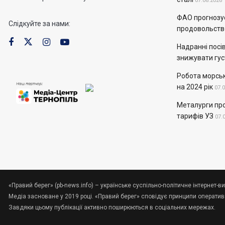
07.08.2026
ФАО прогнозує
Слідкуйте за нами:
продовольств
Надранні посів
знижувати гус
Робота морськ
на 2024 рік
07.
Металурги пр
тарифів УЗ
07.
«Правий берег» (pb-news.info) – українське суспільно-політичне інтернет-ви
Медіа засноване у 2019 році. «Правий берег» сповідує принципи оперативно
Завдяки цьому публікації активно поширюються в соціальних мережах.