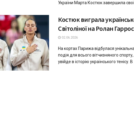
України Марта Костюк завершила свої 
Костюк виграла українське
Світоліної на Ролан Гаррос
02.06.2026
На кортах Парижа відбулася унікальна
подія для всього вітчизняного спорту
увійде в історію українського тенісу. В .