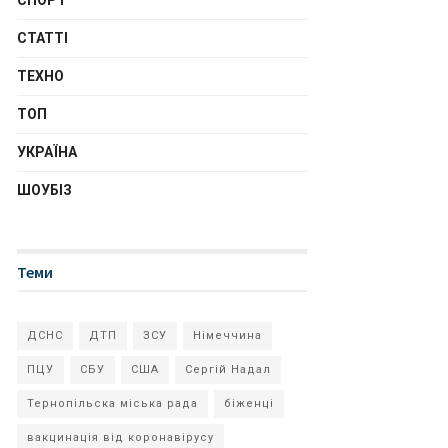
СПОРТ
СТАТТІ
ТЕХНО
ТОП
УКРАЇНА
ШОУБІЗ
Теми
ДСНС
ДТП
ЗСУ
Німеччина
ПЦУ
СБУ
США
Сергій Надал
Тернопільска міська рада
біженці
вакцинація від коронавірусу