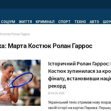
СОЦІУМ
ЖИТТЯ
КРИМІНАЛ
СПОРТ
ТЕХНО
АВТО
ШОУ
 Костюк Ролан Гаррос
ка:
Марта Костюк Ролан Гаррос
Історичний Ролан Гаррос:
Костюк зупинилася за кро
фіналу, встановивши нац
рекорд
04.06.2026
Український теніс отримав нову яскрав
своїй історії на кортах Парижа. Перша