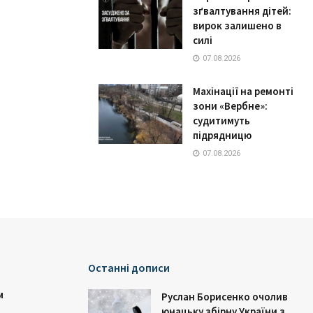
зґвалтування дітей:
вирок залишено в
силі
07.08.2026
Махінації на ремонті
зони «Вербне»:
судитимуть
підрядницю
07.08.2026
Останні дописи
и
Руслан Борисенко очолив
юнацьку збірну України з