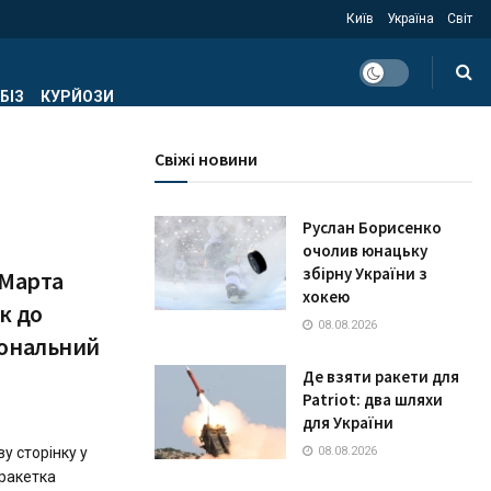
Київ
Україна
Світ
БІЗ
КУРЙОЗИ
Свіжі новини
Руслан Борисенко
очолив юнацьку
збірну України з
 Марта
хокею
к до
08.08.2026
іональний
Де взяти ракети для
Patriot: два шляхи
для України
у сторінку у
08.08.2026
 ракетка