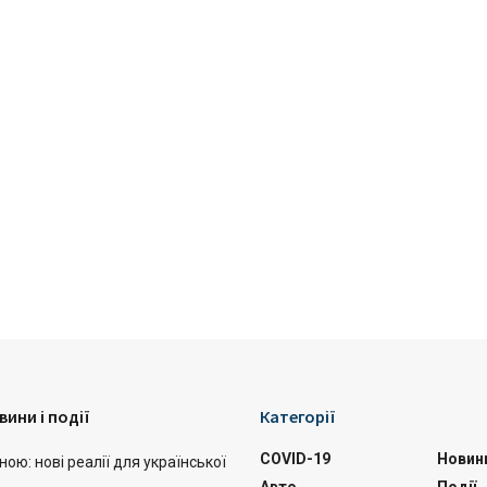
вини і події
Категорії
COVID-19
Новин
ою: нові реалії для української