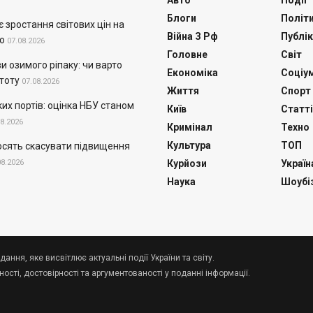
Авто
Події
Блоги
Політ
 зростання світових цін на
Війна З Рф
Публік
о
07.08.2026
Головне
Світ
и озимого ріпаку: чи варто
Економіка
Соціу
тоту
07.08.2026
Життя
Спорт
их портів: оцінка НБУ станом
Київ
Статті
08.2026
Кримінал
Техно
Культура
ТОП
осять скасувати підвищення
08.2026
Курйози
Україн
Наука
Шоубі
дання, яке висвітлює актуальні події України та світу.
сті, достовірності та аргументованості у поданні інформації.