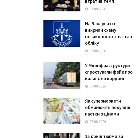
втратив темп
07.08.2026
На Закарпатті
викрили схему
незаконного зняття з
обліку
07.08.2026
У Мінінфраструктури
спростували фейк про
колапс на кордоні
07.08.2026
Як супермаркети
обманюють покупців:
пастки з цінами
07.08.2026
15 років тюрми за