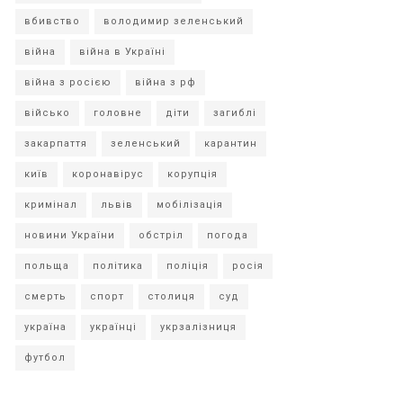
вбивство
володимир зеленський
війна
війна в Україні
війна з росією
війна з рф
військо
головне
діти
загиблі
закарпаття
зеленський
карантин
київ
коронавірус
корупція
кримінал
львів
мобілізація
новини України
обстріл
погода
польща
політика
поліція
росія
смерть
спорт
столиця
суд
україна
українці
укрзалізниця
футбол