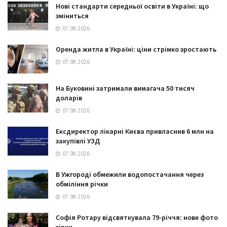
Нові стандарти середньої освіти в Україні: що
зміниться
07.08.2026
Оренда житла в Україні: ціни стрімко зростають
07.08.2026
На Буковині затримали вимагача 50 тисяч
доларів
07.08.2026
Ексдиректор лікарні Києва привласнив 6 млн на
закупівлі УЗД
07.08.2026
В Ужгороді обмежили водопостачання через
обміління річки
07.08.2026
Софія Ротару відсвяткувала 79-річчя: нове фото
зірки