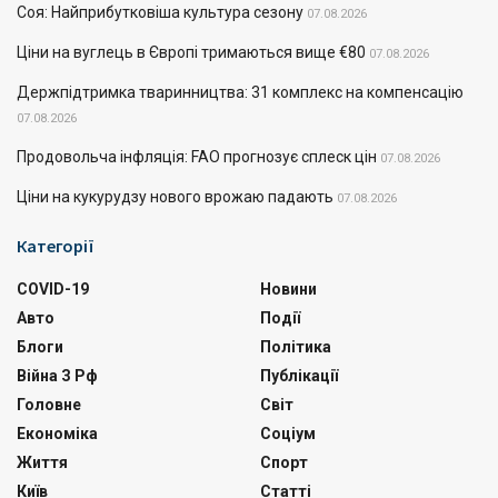
Соя: Найприбутковіша культура сезону
07.08.2026
Ціни на вуглець в Європі тримаються вище €80
07.08.2026
Держпідтримка тваринництва: 31 комплекс на компенсацію
07.08.2026
Продовольча інфляція: FAO прогнозує сплеск цін
07.08.2026
Ціни на кукурудзу нового врожаю падають
07.08.2026
Категорії
COVID-19
Новини
Авто
Події
Блоги
Політика
Війна З Рф
Публікації
Головне
Світ
Економіка
Соціум
Життя
Спорт
Київ
Статті