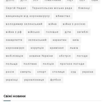
ДСНС
ДТП
ЗСУ
Німеччина
ПЦУ
СБУ
США
Сергій Надал
Тернопільска міська рада
біженці
вакцинація від коронавірусу
вбивство
володимир зеленський
війна
війна з росією
війна з рф
військо
головне
діти
загиблі
закарпаття
зеленський
карантин
київ
коронавірус
корупція
кримінал
львів
мобілізація
новини України
обстріл
погода
польща
політика
поліція
прогноз погоди
росія
смерть
спорт
столиця
суд
україна
українці
укрзалізниця
футбол
Свіжі новини