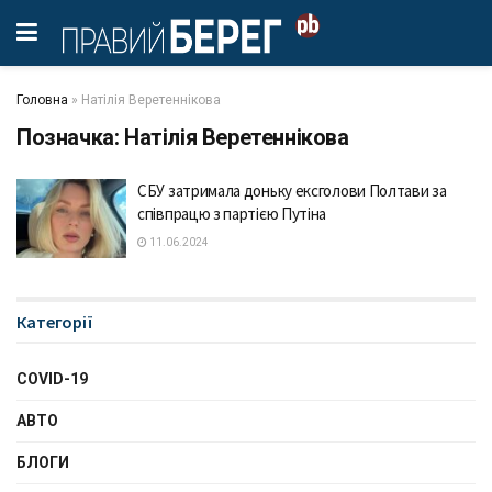
Головна
»
Натілія Веретеннікова
Позначка:
Натілія Веретеннікова
СБУ затримала доньку ексголови Полтави за
співпрацю з партією Путіна
11.06.2024
Категорії
COVID-19
АВТО
БЛОГИ