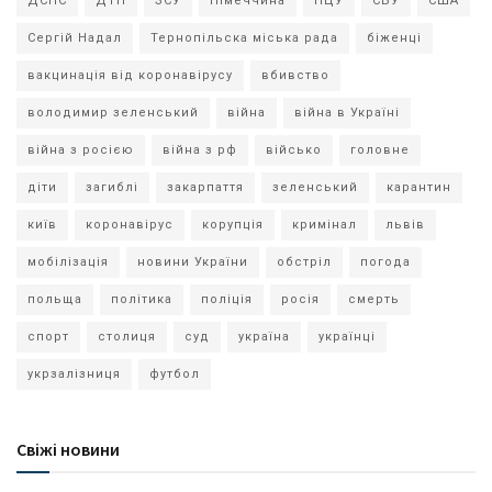
ДСНС
ДТП
ЗСУ
Німеччина
ПЦУ
СБУ
США
Сергій Надал
Тернопільска міська рада
біженці
вакцинація від коронавірусу
вбивство
володимир зеленський
війна
війна в Україні
війна з росією
війна з рф
військо
головне
діти
загиблі
закарпаття
зеленський
карантин
київ
коронавірус
корупція
кримінал
львів
мобілізація
новини України
обстріл
погода
польща
політика
поліція
росія
смерть
спорт
столиця
суд
україна
українці
укрзалізниця
футбол
Свіжі новини