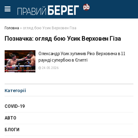
Головна
»
огляд бою Усик Верховен Гіза
Позначка:
огляд бою Усик Верховен Гіза
Олександр Усик зупинив Ріко Верховена в 11
раунді супербою в Єгипті
24.05.2026
Категорії
COVID-19
АВТО
БЛОГИ