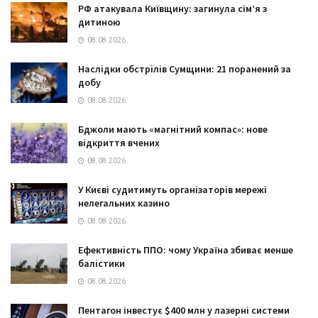
РФ атакувала Київщину: загинула сім’я з
дитиною
08.08.2026
Наслідки обстрілів Сумщини: 21 поранений за
добу
08.08.2026
Бджоли мають «магнітний компас»: нове
відкриття вчених
08.08.2026
У Києві судитимуть організаторів мережі
нелегальних казино
08.08.2026
Ефективність ППО: чому Україна збиває менше
балістики
08.08.2026
Пентагон інвестує $400 млн у лазерні системи