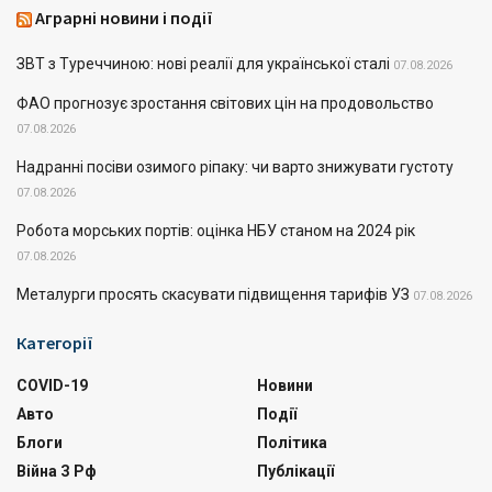
Аграрні новини і події
ЗВТ з Туреччиною: нові реалії для української сталі
07.08.2026
ФАО прогнозує зростання світових цін на продовольство
07.08.2026
Надранні посіви озимого ріпаку: чи варто знижувати густоту
07.08.2026
Робота морських портів: оцінка НБУ станом на 2024 рік
07.08.2026
Металурги просять скасувати підвищення тарифів УЗ
07.08.2026
Категорії
COVID-19
Новини
Авто
Події
Блоги
Політика
Війна З Рф
Публікації