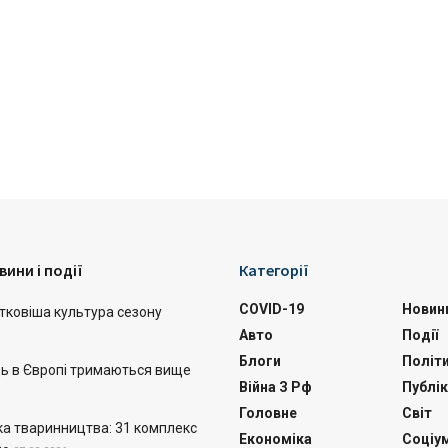
вини і події
Категорії
COVID-19
Новин
тковіша культура сезону
Авто
Події
Блоги
Політ
ць в Європі тримаються вище
Війна З Рф
Публік
Головне
Світ
а тваринництва: 31 комплекс
Економіка
Соціу