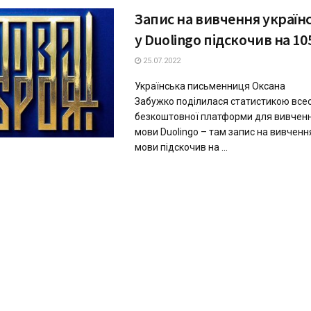
Запис на вивчення україн
у Duolingo підскочив на 1
25.07.2022
Українська письменниця Оксана
Забужко поділилася статистикою всес
безкоштовної платформи для вивчен
мови Duolingo – там запис на вивченн
мови підскочив на ...