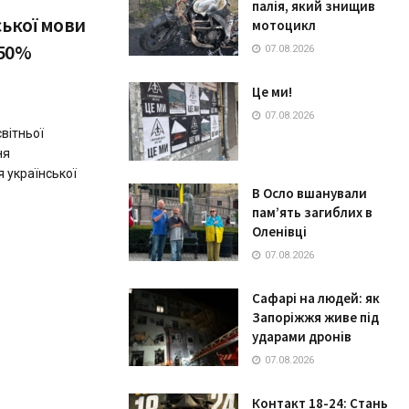
палія, який знищив
ської мови
мотоцикл
050%
07.08.2026
Це ми!
07.08.2026
вітньої
ня
я української
В Осло вшанували
пам’ять загиблих в
Оленівці
07.08.2026
Сафарі на людей: як
Запоріжжя живе під
ударами дронів
07.08.2026
Контакт 18-24: Стань