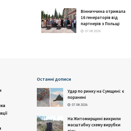
Вінниччина отримала
16 генераторів від
партнерів з Польщі
07.08.2026
Останні дописи
и
Удар по ринку на Сумщині: є
поранені
07.08.2026
ика
ації
На Житомирщині викрили
масштабну схему вирубки
м
лісу