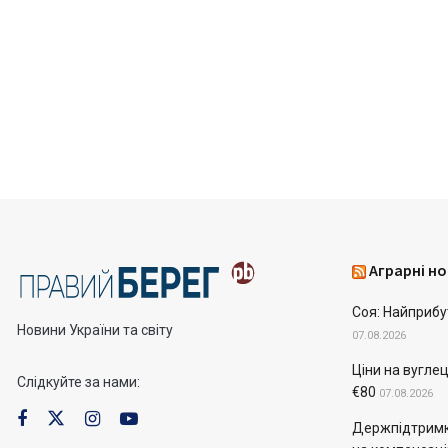
Аграрні но
Соя: Найприбу
Новини України та світу
07.08.2026
Ціни на вугле
Слідкуйте за нами:
€80
07.08.2026
Держпідтримк