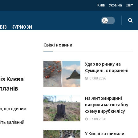
Київ
Україна
Світ
БІЗ
КУРЙОЗИ
Свіжі новини
Удар по ринку на
Сумщині: є поранені
із Києва
07.08.2026
 планів
На Житомирщині
викрили масштабну
но, що єдиним
схему вирубки лісу
07.08.2026
ть залізний
У Києві затримали