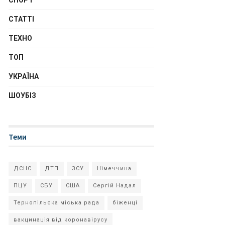
СПОРТ
СТАТТІ
ТЕХНО
ТОП
УКРАЇНА
ШОУБІЗ
Теми
ДСНС
ДТП
ЗСУ
Німеччина
ПЦУ
СБУ
США
Сергій Надал
Тернопільска міська рада
біженці
вакцинація від коронавірусу