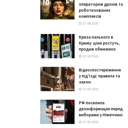
оператором дронів та
роботизованих
комплексів
07.08.2026
Криза пального в
Криму: ціни ростуть,
продаж обмежено
07.08.2026
Відеоспостереження
у під’їзді: правила та
закон
07.08.2026
РФ посилила
дезінформацію перед
виборами у Німеччині
07.08.2026