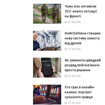
Чому згас оптимізм
ЗСУ: аналіз ситуації
на фронті
07.08.2026
Diehl Defence створює
нову систему захисту
від дронів
07.08.2026
Як зупинити швидкий
розряд Android вночі:
просте рішення
07.08.2026
Хто грає в онлайн-
казино: портрет
сучасного гравця
07.08.2026