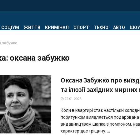
СОЦІУМ
ЖИТТЯ
КРИМІНАЛ
СПОРТ
ТЕХНО
АВТО
ШОУ
а забужко
ка:
оксана забужко
Оксана Забужко про виїзд 
та ілюзії західних мирних
22.01.2026
Коли в квартирі стає настільки холод
порятунком виявляється подарована
видавництвом шапка з помпоном, наві
характер дає тріщину. ...