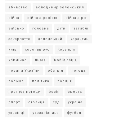
вбивство
володимир зеленський
війна
війна з росією
війна з рф
військо
головне
діти
загиблі
закарпаття
зеленський
карантин
київ
коронавірус
корупція
кримінал
львів
мобілізація
новини України
обстріл
погода
польща
політика
поліція
прогноз погоди
росія
смерть
спорт
столиця
суд
україна
українці
укрзалізниця
футбол