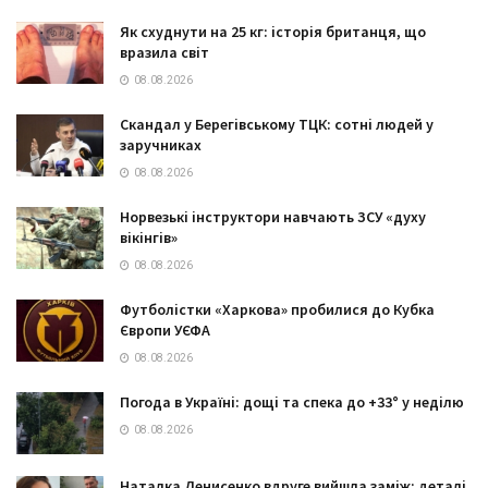
Як схуднути на 25 кг: історія британця, що
вразила світ
08.08.2026
Скандал у Берегівському ТЦК: сотні людей у
заручниках
08.08.2026
Норвезькі інструктори навчають ЗСУ «духу
вікінгів»
08.08.2026
Футболістки «Харкова» пробилися до Кубка
Європи УЄФА
08.08.2026
Погода в Україні: дощі та спека до +33° у неділю
08.08.2026
Наталка Денисенко вдруге вийшла заміж: деталі