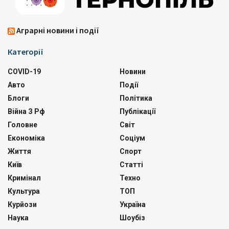
Аграрні новини і події
Категорії
COVID-19
Новини
Авто
Події
Блоги
Політика
Війна З Рф
Публікації
Головне
Світ
Економіка
Соціум
Життя
Спорт
Київ
Статті
Кримінал
Техно
Культура
ТОП
Курйози
Україна
Наука
Шоубіз