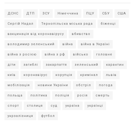
ДСНС
ДТП
ЗСУ
Німеччина
ПЦУ
СБУ
США
Сергій Надал
Тернопільска міська рада
біженці
вакцинація від коронавірусу
вбивство
володимир зеленський
війна
війна в Україні
війна з росією
війна з рф
військо
головне
діти
загиблі
закарпаття
зеленський
карантин
київ
коронавірус
корупція
кримінал
львів
мобілізація
новини України
обстріл
погода
польща
політика
поліція
росія
смерть
спорт
столиця
суд
україна
українці
укрзалізниця
футбол