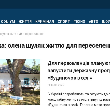
СОЦІУМ
ЖИТТЯ
КРИМІНАЛ
СПОРТ
ТЕХНО
АВТО
ШОУ
 шуляк житло для переселенців
ка:
олена шуляк житло для переселен
Для переселенців планую
запустити державну прог
«Будиночок в селі»
14.06.2026
В Україні розробляють та готують до 
масштабну житлову ініціативу під на
«Будиночок в селі». Головна мета проєк