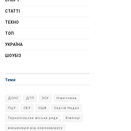
СПОРТ
СТАТТІ
ТЕХНО
ТОП
УКРАЇНА
ШОУБІЗ
Теми
ДСНС
ДТП
ЗСУ
Німеччина
ПЦУ
СБУ
США
Сергій Надал
Тернопільска міська рада
біженці
вакцинація від коронавірусу