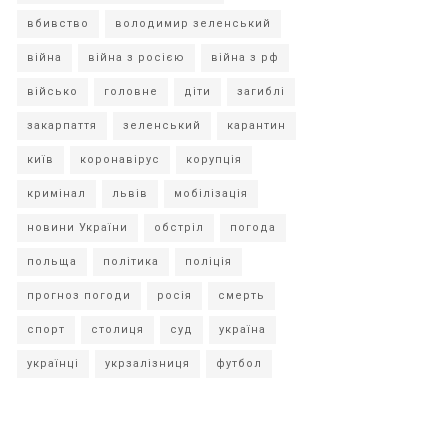
вбивство
володимир зеленський
війна
війна з росією
війна з рф
військо
головне
діти
загиблі
закарпаття
зеленський
карантин
київ
коронавірус
корупція
кримінал
львів
мобілізація
новини України
обстріл
погода
польща
політика
поліція
прогноз погоди
росія
смерть
спорт
столиця
суд
україна
українці
укрзалізниця
футбол