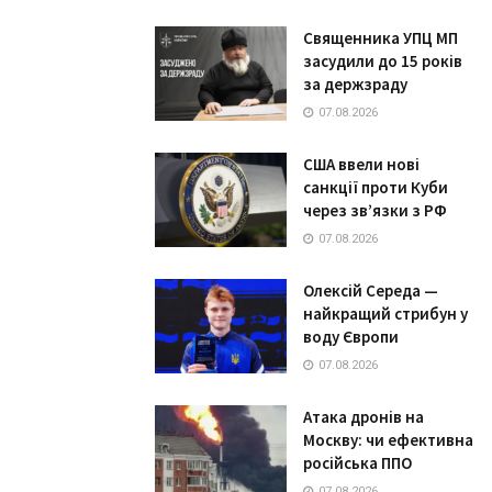
Священника УПЦ МП
засудили до 15 років
за держзраду
07.08.2026
США ввели нові
санкції проти Куби
через зв’язки з РФ
07.08.2026
Олексій Середа —
найкращий стрибун у
воду Європи
07.08.2026
Атака дронів на
Москву: чи ефективна
російська ППО
07.08.2026