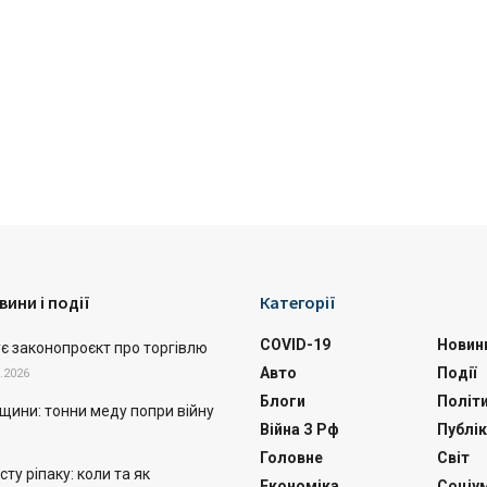
вини і події
Категорії
COVID-19
Новин
ує законопроєкт про торгівлю
Авто
Події
.2026
Блоги
Політ
щини: тонни меду попри війну
Війна З Рф
Публік
Головне
Світ
ту ріпаку: коли та як
Економіка
Соціу