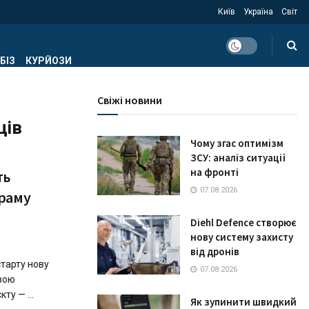
Київ
Україна
Світ
БІЗ
КУРЙОЗИ
Свіжі новини
ців
Чому згас оптимізм
ЗСУ: аналіз ситуації
на фронті
ть
07.08.2026
раму
Diehl Defence створює
нову систему захисту
від дронів
старту нову
07.08.2026
звою
ту — ...
Як зупинити швидкий