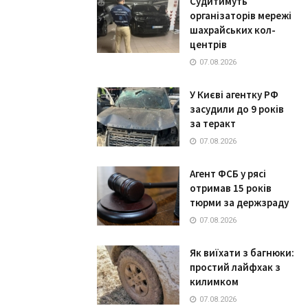
Судитимуть
організаторів мережі
шахрайських кол-
центрів
07.08.2026
У Києві агентку РФ
засудили до 9 років
за теракт
07.08.2026
Агент ФСБ у рясі
отримав 15 років
тюрми за держзраду
07.08.2026
Як виїхати з багнюки:
простий лайфхак з
килимком
07.08.2026