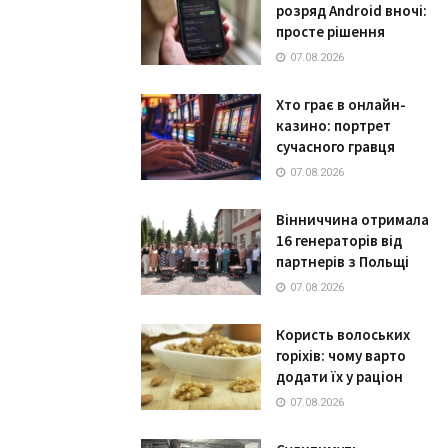
розряд Android вночі:
просте рішення
07.08.2026
Хто грає в онлайн-
казино: портрет
сучасного гравця
07.08.2026
Вінниччина отримала
16 генераторів від
партнерів з Польщі
07.08.2026
Користь волоських
горіхів: чому варто
додати їх у раціон
07.08.2026