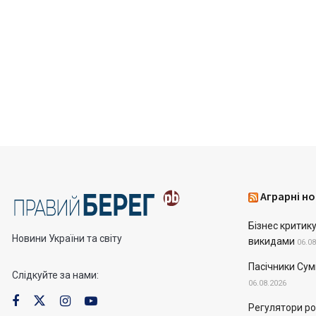
Аграрні но
Бізнес критик
Новини України та світу
викидами
06.08
Пасічники Сум
Слідкуйте за нами:
06.08.2026
Регулятори рос