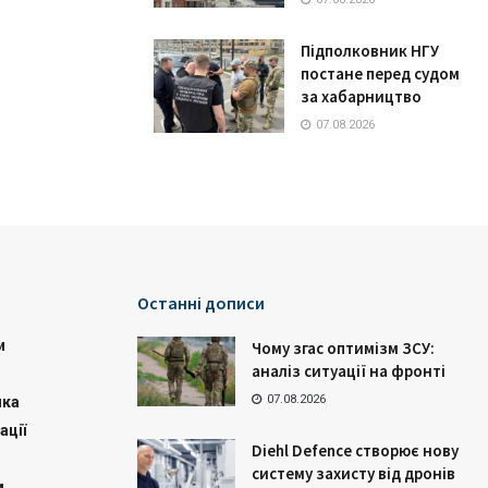
Підполковник НГУ
постане перед судом
за хабарництво
07.08.2026
Останні дописи
и
Чому згас оптимізм ЗСУ:
аналіз ситуації на фронті
07.08.2026
ика
ації
Diehl Defence створює нову
систему захисту від дронів
м