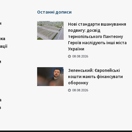
Останні дописи
и
Нові стандарти вшанування
подвигу: досвід
тернопільського Пантеону
ика
Героїв наслідують інші міста
ації
України
08.08.2026
м
Зеленський: Європейські
кошти мають фінансувати
оборонку
08.08.2026
а
з