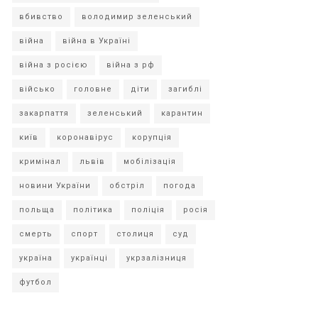
вбивство
володимир зеленський
війна
війна в Україні
війна з росією
війна з рф
військо
головне
діти
загиблі
закарпаття
зеленський
карантин
київ
коронавірус
корупція
кримінал
львів
мобілізація
новини України
обстріл
погода
польща
політика
поліція
росія
смерть
спорт
столиця
суд
україна
українці
укрзалізниця
футбол