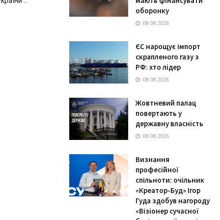
мають фінансувати
раїни ...
оборонку
08.08.2026
ЄС нарощує імпорт
скрапленого газу з
РФ: хто лідер
08.08.2026
Жовтневий палац
повертають у
державну власність
08.08.2026
Визнання
професійної
спільноти: очільник
«Креатор-Буд» Ігор
Гуда здобув нагороду
«Візіонер сучасної