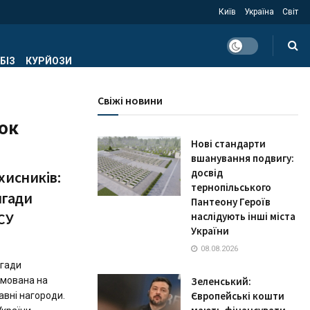
Київ
Україна
Світ
БІЗ
КУРЙОЗИ
Свіжі новини
сок
Нові стандарти
вшанування подвигу:
досвід
хисників:
тернопільського
игади
Пантеону Героїв
СУ
наслідують інші міста
України
08.08.2026
игади
рмована на
Зеленський:
Європейські кошти
авні нагороди.