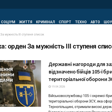
СОЦІУМ
ЖИТТЯ
КРИМІНАЛ
СПОРТ
ТЕХНО
АВТО
ШОУ
За мужність ІІІ ступеня список
ка:
орден За мужність ІІІ ступеня спи
Державні нагороди для за
відзначено бійців 105-ї бр
територіальної оборони З
19.04.2026
Військовослужбовці 105-ї окремої бр
територіальної оборони ЗСУ, яка сфо
Тернопільщині, отримали високі держ