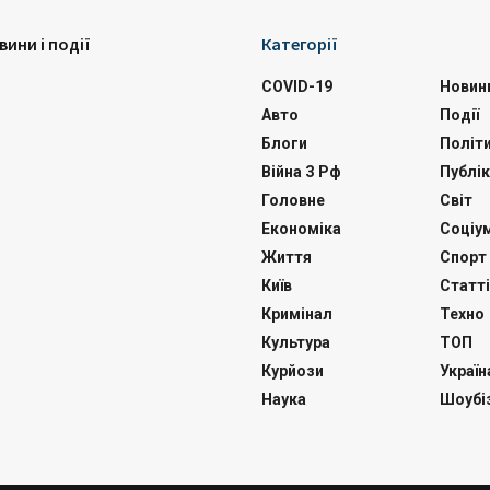
вини і події
Категорії
COVID-19
Новин
Авто
Події
Блоги
Політ
Війна З Рф
Публік
Головне
Світ
Економіка
Соціу
Життя
Спорт
Київ
Статті
Кримінал
Техно
Культура
ТОП
Курйози
Україн
Наука
Шоубі