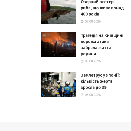
Озерний осетер:
риба, що живе понад
400 років
08.08.2026
Трагедія на Київщині:
ворожа атака
забрала життя
родини
08.08.2026
Землетрус у Японії:
кількість жертв
зросла до 39
08.08.2026