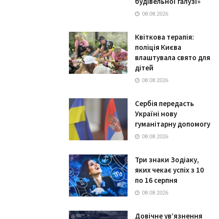
будівельної галузі»
08.08.2026
Квіткова терапія:
поліція Києва
влаштувала свято для
дітей
08.08.2026
Сербія передасть
Україні нову
гуманітарну допомогу
08.08.2026
Три знаки Зодіаку,
яких чекає успіх з 10
по 16 серпня
08.08.2026
Довічне ув’язнення