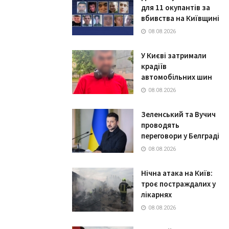
для 11 окупантів за
вбивства на Київщині
08.08.2026
У Києві затримали
крадіїв
автомобільних шин
08.08.2026
Зеленський та Вучич
проводять
переговори у Белграді
08.08.2026
Нічна атака на Київ:
троє постраждалих у
лікарнях
08.08.2026