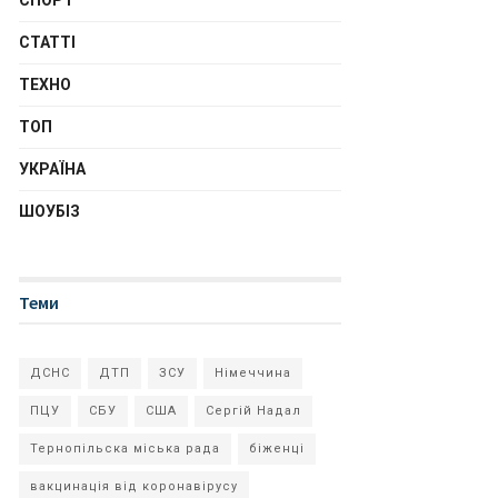
СПОРТ
СТАТТІ
ТЕХНО
ТОП
УКРАЇНА
ШОУБІЗ
Теми
ДСНС
ДТП
ЗСУ
Німеччина
ПЦУ
СБУ
США
Сергій Надал
Тернопільска міська рада
біженці
вакцинація від коронавірусу