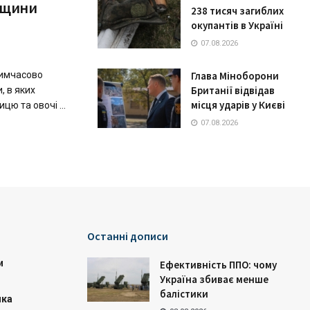
онщини
238 тисяч загиблих
окупантів в Україні
07.08.2026
Глава Міноборони
тимчасово
Британії відвідав
, в яких
місця ударів у Києві
ю та овочі ...
07.08.2026
Останні дописи
и
Ефективність ППО: чому
Україна збиває менше
балістики
ика