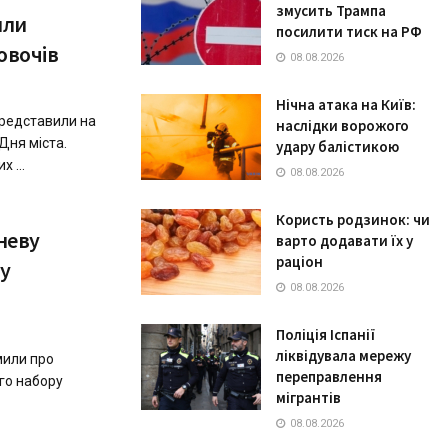
змусить Трампа
или
посилити тиск на РФ
овочів
08.08.2026
Нічна атака на Київ:
представили на
наслідки ворожого
Дня міста.
удару балістикою
 ...
08.08.2026
Користь родзинок: чи
тневу
варто додавати їх у
раціон
ру
08.08.2026
Поліція Іспанії
ліквідувала мережу
мили про
переправлення
го набору
мігрантів
08.08.2026