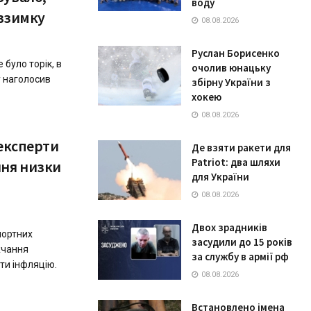
воду
 взимку
08.08.2026
Руслан Борисенко
 було торік, в
очолив юнацьку
у нaголосив
збірну України з
хокею
08.08.2026
 експерти
Де взяти ракети для
Patriot: два шляхи
ня низки
для України
08.08.2026
Двох зрадників
портних
засудили до 15 років
жчання
за службу в армії рф
ти інфляцію.
08.08.2026
Встановлено імена