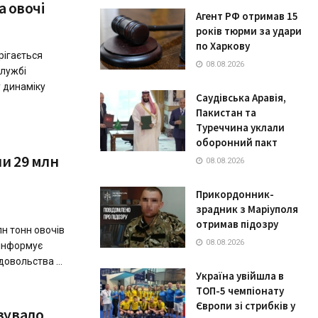
а овочі
Агент РФ отримав 15
років тюрми за удари
по Харкову
рігається
08.08.2026
службі
у динаміку
Саудівська Аравія,
Пакистан та
Туреччина уклали
оборонний пакт
ли 29 млн
08.08.2026
Прикордонник-
зрадник з Маріуполя
отримав підозру
лн тонн овочів
08.08.2026
 інформує
довольства ...
Україна увійшла в
ТОП-5 чемпіонату
Європи зі стрибків у
зувaло,