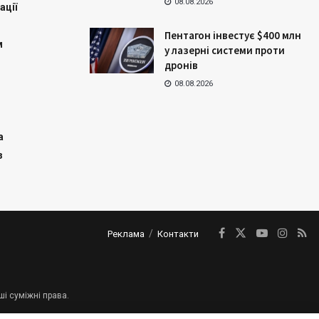
08.08.2026
ації
Пентагон інвестує $400 млн
м
у лазерні системи проти
дронів
08.08.2026
а
з
Реклама
Контакти
ші суміжні права.