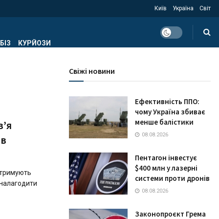
Київ
Україна
Світ
БІЗ
КУРЙОЗИ
Свіжі новини
Ефективність ППО:
чому Україна збиває
менше балістики
в’я
08.08.2026
ів
Пентагон інвестує
$400 млн у лазерні
ідтримують
системи проти дронів
 налагодити
08.08.2026
.
Законопроєкт Грема