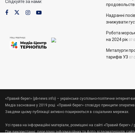
Слідкуйте за нами:
продовольств
Надранні посів
знижувати гус
Робота морськ
на 2024 рік
07.
Металурги пр
тарифів УЗ
07.
«Правий берег» (pb-news.info) – українське суспільно-політичне інтернет-ви
Медіа засноване у 2019 році. «Правий берег» сповідує принципи оперативно
Завдяки цьому публікації активно поширюються в соціальних мережах.
Усі права на інформаційні матеріали, розміщені на сайті «Правий берег» /
При використанні, передруку інформаційних та фото-,відеоматеріалів сайт