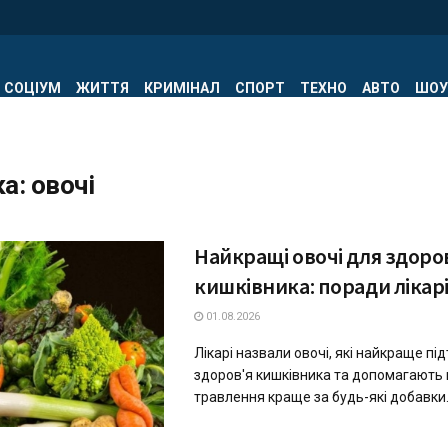
СОЦІУМ
ЖИТТЯ
КРИМІНАЛ
СПОРТ
ТЕХНО
АВТО
ШОУ
ка:
овочі
Найкращі овочі для здоро
кишківника: поради лікар
01.08.2026
Лікарі назвали овочі, які найкраще п
здоров'я кишківника та допомагають
травлення краще за будь-які добавки