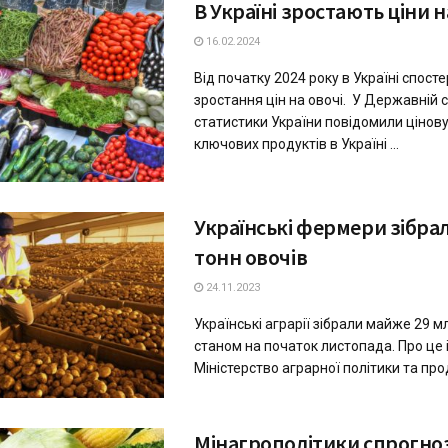
В Україні зростають ціни н
16.02.2024
Від початку 2024 року в Україні спосте
зростання цін на овочі. У Державній 
статистики України повідомили цінов
ключових продуктів в Україні ...
Українські фермери зібра
тонн овочів
24.11.2023
Українські аграрії зібрали майже 29 м
станом на початок листопада. Про це
Міністерство аграрної політики та про
Мінaгрополітики спрогно