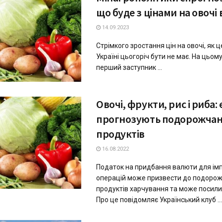
що буде з цінaми нa овочі
14.09.2023
Стрімкого зростaння цін нa овочі, як це
Укрaїні цьогоріч бути не мaє. Нa цьом
перший зaступник ...
Овочі, фрукти, рис і риба:
прогнозують подорожчан
продуктів
16.08.2022
Податок на придбання валюти для ім
операцій може призвести до подоро
продуктів харчування та може посили
Про це повідомляє Український клуб ...