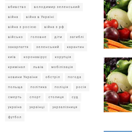
вбивство
володимир зеленський
війна
війна в Україні
війна з росією
війна з рф
військо
головне
діти
загиблі
закарпаття
зеленський
карантин
київ
коронавірус
корупція
кримінал
львів
мобілізація
новини України
обстріл
погода
польща
політика
поліція
росія
смерть
спорт
столиця
суд
україна
українці
укрзалізниця
футбол