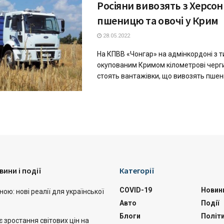
Росіяни вивозять з Херс
пшеницю та овочі у Крим
28.05.2022
На КПВВ «Чонгар» на адмінкордоні з 
окупованим Кримом кілометрові черги
стоять вантажівки, що вивозять пшениц
вини і події
Категорії
COVID-19
Новин
ою: нові реалії для української
Авто
Події
Блоги
Політ
 зростання світових цін на