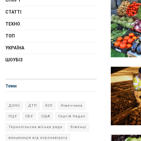
СПОРТ
СТАТТІ
ТЕХНО
ТОП
УКРАЇНА
ШОУБІЗ
Теми
ДСНС
ДТП
ЗСУ
Німеччина
ПЦУ
СБУ
США
Сергій Надал
Тернопільска міська рада
біженці
вакцинація від коронавірусу