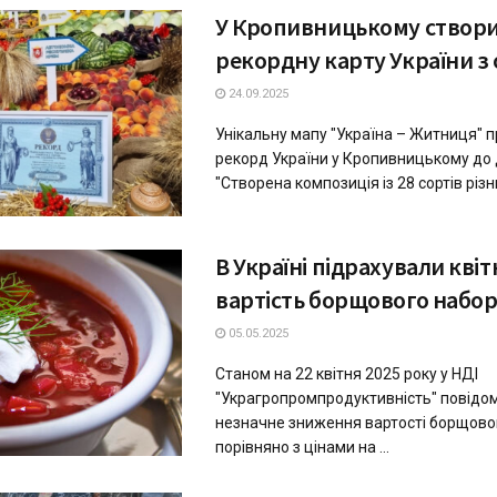
У Кропивницькому створ
рекордну карту України з 
24.09.2025
Унікальну мапу "Україна – Житниця" 
рекорд України у Кропивницькому до 
"Створена композиція із 28 сортів різних
В Україні підрахували кві
вартість борщового набо
05.05.2025
Станом на 22 квітня 2025 року у НДІ
"Украгропромпродуктивність" повідо
незначне зниження вартості борщово
порівняно з цінами на ...