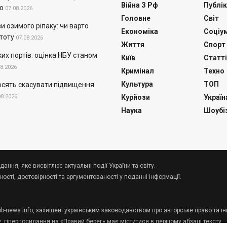
Війна З Рф
Публік
о
07.08.2026
Головне
Світ
и озимого ріпаку: чи варто
Економіка
Соціу
тоту
07.08.2026
Життя
Спорт
их портів: оцінка НБУ станом
Київ
Статті
08.2026
Кримінал
Техно
Культура
ТОП
осять скасувати підвищення
08.2026
Курйози
Україн
Наука
Шоубі
дання, яке висвітлює актуальні події України та світу.
сті, достовірності та аргументованості у поданні інформації.
 pb-news.info, захищені українським законодавством про авторське право та ін
у, гіперпосилання на «Правий берег» має міститися в першому абзаці тексту.