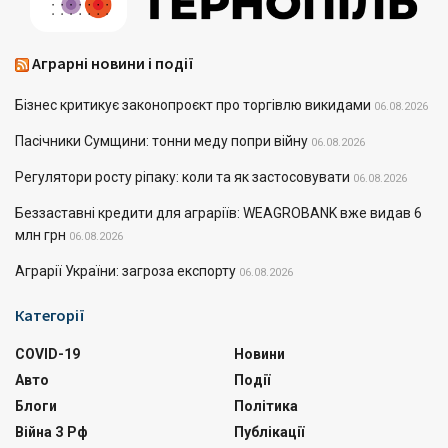
Аграрні новини і події
Бізнес критикує законопроєкт про торгівлю викидами
06.08.2026
Пасічники Сумщини: тонни меду попри війну
06.08.2026
Регулятори росту ріпаку: коли та як застосовувати
06.08.2026
Беззаставні кредити для аграріїв: WEAGROBANK вже видав 6
млн грн
06.08.2026
Аграрії України: загроза експорту
06.08.2026
Категорії
COVID-19
Новини
Авто
Події
Блоги
Політика
Війна З Рф
Публікації