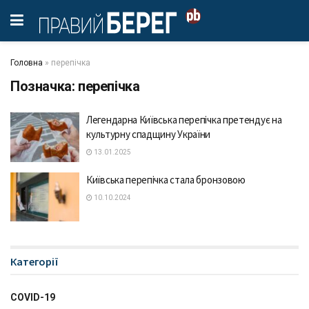
Головна
»
перепічка
Позначка:
перепічка
Легендарна Київська перепічка претендує на
культурну спадщину України
13.01.2025
Київська перепічка стала бронзовою
10.10.2024
Категорії
COVID-19