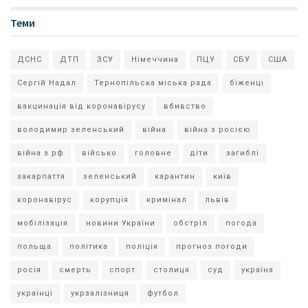
Теми
ДСНС
ДТП
ЗСУ
Німеччина
ПЦУ
СБУ
США
Сергій Надал
Тернопільска міська рада
біженці
вакцинація від коронавірусу
вбивство
володимир зеленський
війна
війна з росією
війна з рф
військо
головне
діти
загиблі
закарпаття
зеленський
карантин
київ
коронавірус
корупція
кримінал
львів
мобілізація
новини України
обстріл
погода
польща
політика
поліція
прогноз погоди
росія
смерть
спорт
столиця
суд
україна
українці
укрзалізниця
футбол