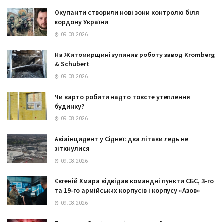
Окупанти створили нові зони контролю біля
кордону України
09.08.2026
На Житомирщині зупинив роботу завод Kromberg
& Schubert
09.08.2026
Чи варто робити надто товсте утеплення
будинку?
09.08.2026
Авіаінцидент у Сіднеї: два літаки ледь не
зіткнулися
09.08.2026
Євгеній Хмара відвідав командні пункти СБС, 3-го
та 19-го армійських корпусів і корпусу «Азов»
09.08.2026