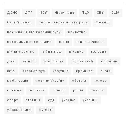
ДСНС
ДТП
ЗСУ
Німеччина
ПЦУ
СБУ
США
Сергій Надал
Тернопільска міська рада
біженці
вакцинація від коронавірусу
вбивство
володимир зеленський
війна
війна в Україні
війна з росією
війна з рф
військо
головне
діти
загиблі
закарпаття
зеленський
карантин
київ
коронавірус
корупція
кримінал
львів
мобілізація
новини України
обстріл
погода
польща
політика
поліція
росія
смерть
спорт
столиця
суд
україна
українці
укрзалізниця
футбол