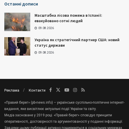
Останні дописи
Масштабна лісова пожежа в Іспанії:
евакуйовано сотні людей
09.08.2026
Україна як стратегічний партнер США: новий
статус держави
09.08.2026
Реклама
Контакти
«Правий берег» (pb-news.info) – українське суспільно-політичне інтернет-
видання, яке висвітлює актуальні події України та світу.
Медіа засноване у 2019 році. «Правий берег» сповідує принципи
оперативності, достовірності та аргументованості у поданні інформації.
Завдяки цьому публікації активно поширюються в соціальних мережах.