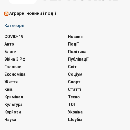
Аграрні новини і події
Категорії
COVID-19
Новини
Авто
Події
Блоги
Політика
Війна З Рф
Публікації
Головне
Світ
Економіка
Соціум
Життя
Спорт
Київ
Статті
Кримінал
Техно
Культура
ТОП
Курйози
Україна
Наука
Шоубіз