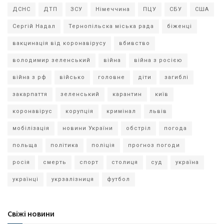
ДСНС
ДТП
ЗСУ
Німеччина
ПЦУ
СБУ
США
Сергій Надал
Тернопільска міська рада
біженці
вакцинація від коронавірусу
вбивство
володимир зеленський
війна
війна з росією
війна з рф
військо
головне
діти
загиблі
закарпаття
зеленський
карантин
київ
коронавірус
корупція
кримінал
львів
мобілізація
новини України
обстріл
погода
польща
політика
поліція
прогноз погоди
росія
смерть
спорт
столиця
суд
україна
українці
укрзалізниця
футбол
Свіжі новини