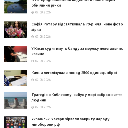
обміління річки
07.08.2026
Софія Ротару відсвяткувала 79-річчя: нове фото
зірки
07.08.2026
У Києві судитимуть банду за мережу нелегальних
казино
07.08.2026
Кияни легалізували понад 2500 одиниць зброї
07.08.2026
Трагедія в Коблевому: вибух у морі забрав життя
людини
07.08.2026
Українські хакери зірвали закриту нараду
міноборони рф