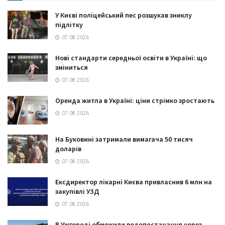
У Києві поліцейський пес розшукав зниклу
підлітку
07.08.2026
Нові стандарти середньої освіти в Україні: що
зміниться
07.08.2026
Оренда житла в Україні: ціни стрімко зростають
07.08.2026
На Буковині затримали вимагача 50 тисяч
доларів
07.08.2026
Ексдиректор лікарні Києва привласнив 6 млн на
закупівлі УЗД
07.08.2026
В Ужгороді обмежили водопостачання через