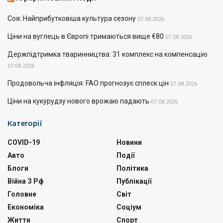
Соя: Найприбутковіша культура сезону
07.08.2026
Ціни на вуглець в Європі тримаються вище €80
07.08.2026
Держпідтримка тваринництва: 31 комплекс на компенсацію
07.08.2026
Продовольча інфляція: FAO прогнозує сплеск цін
07.08.2026
Ціни на кукурудзу нового врожаю падають
07.08.2026
Категорії
COVID-19
Новини
Авто
Події
Блоги
Політика
Війна З Рф
Публікації
Головне
Світ
Економіка
Соціум
Життя
Спорт