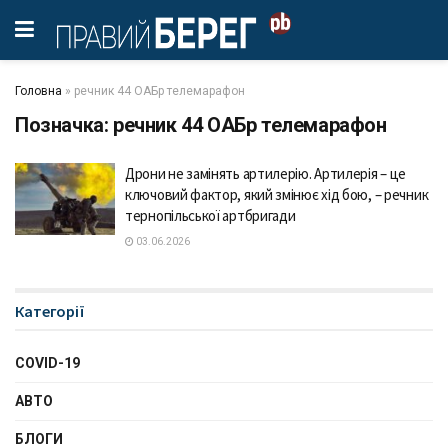
Головна
»
речник 44 ОАБр телемарафон
Позначка:
речник 44 ОАБр телемарафон
Дрони не замінять артилерію. Артилерія – це
ключовий фактор, який змінює хід бою, – речник
тернопільської артбригади
03.06.2026
Категорії
COVID-19
АВТО
БЛОГИ