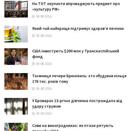
На ТОТ окупанти впроваджують предмет про
«культуру РФ»
09.08.2026
Який чай найкраще підтримує здоров’я печінки
09.08.2026
США інвестують $200 млн у Транскаспійський
фонд
09.08.2026
Таємниця печери Брюнікель: хто збудував кільця
176 тис. років тому
09.08.2026
У Броварах 13-річна дівчинка постраждала від
удару струмом
09.08.2026
Сови на виноградниках: як птахи рятують
врожай у США