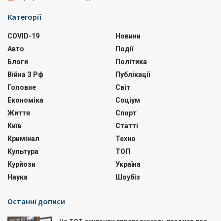
Категорії
COVID-19
Новини
Авто
Події
Блоги
Політика
Війна З Рф
Публікації
Головне
Світ
Економіка
Соціум
Життя
Спорт
Київ
Статті
Кримінал
Техно
Культура
ТОП
Курйози
Україна
Наука
Шоубіз
Останні дописи