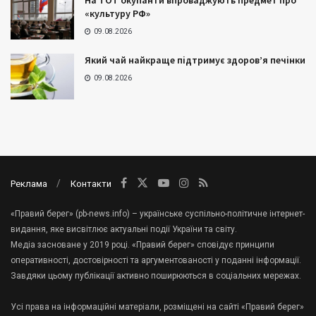
На ТОТ окупанти впроваджують предмет про
«культуру РФ»
09.08.2026
Який чай найкраще підтримує здоров’я печінки
09.08.2026
Реклама
Контакти
«Правий берег» (pb-news.info) – українське суспільно-політичне інтернет-
видання, яке висвітлює актуальні події України та світу.
Медіа засноване у 2019 році. «Правий берег» сповідує принципи
оперативності, достовірності та аргументованості у поданні інформації.
Завдяки цьому публікації активно поширюються в соціальних мережах.
Усі права на інформаційні матеріали, розміщені на сайті «Правий берег»