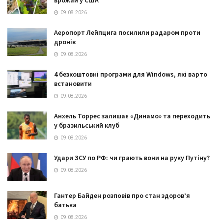
09.08.2026
Аеропорт Лейпцига посилили радаром проти
дронів
09.08.2026
4 безкоштовні програми для Windows, які варто
встановити
09.08.2026
Анхель Торрес залишає «Динамо» та переходить
у бразильський клуб
09.08.2026
Удари ЗСУ по РФ: чи грають вони на руку Путіну?
09.08.2026
Гантер Байден розповів про стан здоров’я
батька
09.08.2026