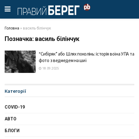
Головна
»
василь білінчук
Позначка:
василь білінчук
“Сибіряк” або Шлях поколінь: історія воїна УПА та
фото з ведмедем на шиї
18.09.2025
Категорії
COVID-19
АВТО
БЛОГИ