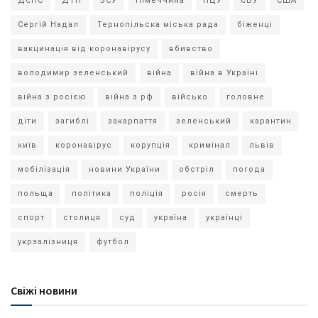
ДСНС
ДТП
ЗСУ
Німеччина
ПЦУ
СБУ
США
Сергій Надал
Тернопільска міська рада
біженці
вакцинація від коронавірусу
вбивство
володимир зеленський
війна
війна в Україні
війна з росією
війна з рф
військо
головне
діти
загиблі
закарпаття
зеленський
карантин
київ
коронавірус
корупція
кримінал
львів
мобілізація
новини України
обстріл
погода
польща
політика
поліція
росія
смерть
спорт
столиця
суд
україна
українці
укрзалізниця
футбол
Свіжі новини