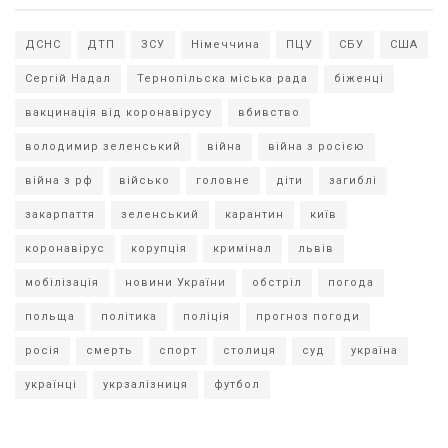
ДСНС
ДТП
ЗСУ
Німеччина
ПЦУ
СБУ
США
Сергій Надал
Тернопільска міська рада
біженці
вакцинація від коронавірусу
вбивство
володимир зеленський
війна
війна з росією
війна з рф
військо
головне
діти
загиблі
закарпаття
зеленський
карантин
київ
коронавірус
корупція
кримінал
львів
мобілізація
новини України
обстріл
погода
польща
політика
поліція
прогноз погоди
росія
смерть
спорт
столиця
суд
україна
українці
укрзалізниця
футбол