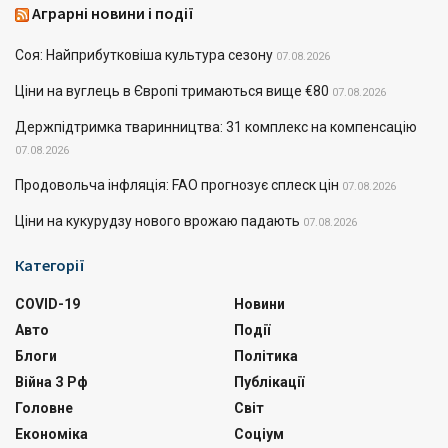
Аграрні новини і події
Соя: Найприбутковіша культура сезону
07.08.2026
Ціни на вуглець в Європі тримаються вище €80
07.08.2026
Держпідтримка тваринництва: 31 комплекс на компенсацію
07.08.2026
Продовольча інфляція: FAO прогнозує сплеск цін
07.08.2026
Ціни на кукурудзу нового врожаю падають
07.08.2026
Категорії
COVID-19
Новини
Авто
Події
Блоги
Політика
Війна З Рф
Публікації
Головне
Світ
Економіка
Соціум