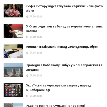
Софія Ротару відсвяткувала 79-річчя: нове фото
зірки
07.08.2026
У Києві судитимуть банду за мережу нелегальних
казино
07.08.2026
Кияни легалізували понад 2500 одиниць зброї
07.08.2026
Трагедія в Коблевому: вибух у морі забрав життя
людини
07.08.2026
Українські хакери зірвали закриту нараду
міноборони рф
07.08.2026
Удар по ринку на Сумщині: є поранені