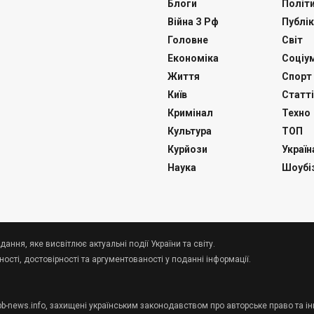
Блоги
Політ
Війна З Рф
Публік
Головне
Світ
Економіка
Соціу
Життя
Спорт
Київ
Статті
Кримінал
Техно
Культура
ТОП
Курйози
Україн
Наука
Шоубі
дання, яке висвітлює актуальні події України та світу.
сті, достовірності та аргументованості у поданні інформації.
 pb-news.info, захищені українським законодавством про авторське право та ін