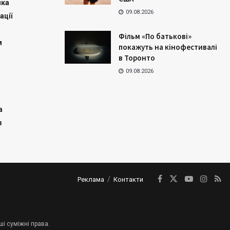
ика
09.08.2026
ації
Фільм «По батькові»
м
покажуть на кінофестивалі
в Торонто
09.08.2026
а
з
Реклама
Контакти
ші суміжні права.