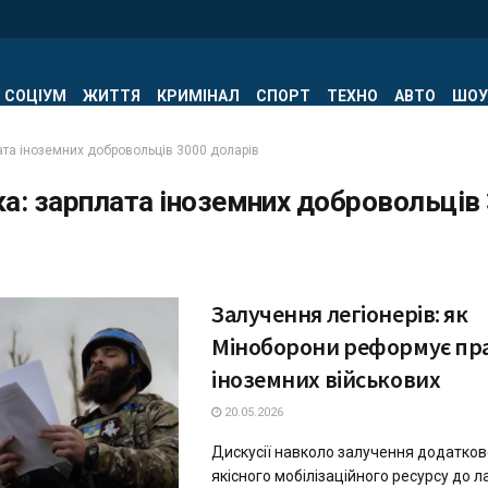
СОЦІУМ
ЖИТТЯ
КРИМІНАЛ
СПОРТ
ТЕХНО
АВТО
ШОУ
ата іноземних добровольців 3000 доларів
ка:
зарплата іноземних добровольців
Залучення легіонерів: як
Міноборони реформує пр
іноземних військових
20.05.2026
Дискусії навколо залучення додатков
якісного мобілізаційного ресурсу до л