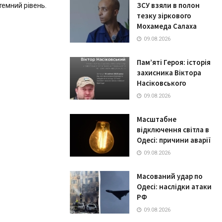
ЗСУ взяли в полон
темний рівень.
тезку зіркового
Мохамеда Салаха
09.08.2026
Пам’яті Героя: історія
захисника Віктора
Насіковського
09.08.2026
Масштабне
відключення світла в
Одесі: причини аварії
09.08.2026
Масований удар по
Одесі: наслідки атаки
РФ
09.08.2026