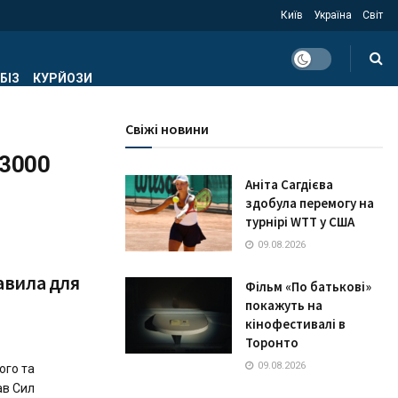
Київ
Україна
Світ
БІЗ
КУРЙОЗИ
Свіжі новини
 3000
Аніта Сагдієва
здобула перемогу на
турнірі WTT у США
09.08.2026
авила для
Фільм «По батькові»
покажуть на
кінофестивалі в
Торонто
09.08.2026
ого та
ав Сил