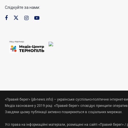
Слідкуйте за нами:
«Правий берег» (pb-news.info) – українське суспільно-політичне інтернет-ви
Медіа засноване у 2019 році. «Правий берег» сповідує принципи оперативно
Завдяки цьому публікації активно поширюються в соціальних мережах.
Усі права на інформаційні матеріали, розміщені на сайті «Правий берег» /