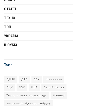
СПОРТ
СТАТТІ
ТЕХНО
ТОП
УКРАЇНА
ШОУБІЗ
Теми
ДСНС
ДТП
ЗСУ
Німеччина
ПЦУ
СБУ
США
Сергій Надал
Тернопільска міська рада
біженці
вакцинація від коронавірусу