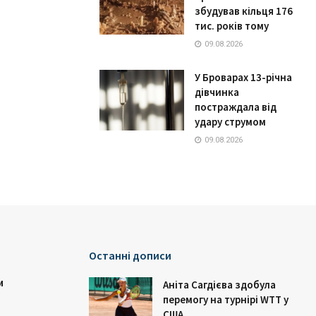
збудував кільця 176
тис. років тому
09.08.2026
У Броварах 13-річна
дівчинка
постраждала від
удару струмом
09.08.2026
Останні дописи
и
Аніта Сагдієва здобула
перемогу на турнірі WTT у
США