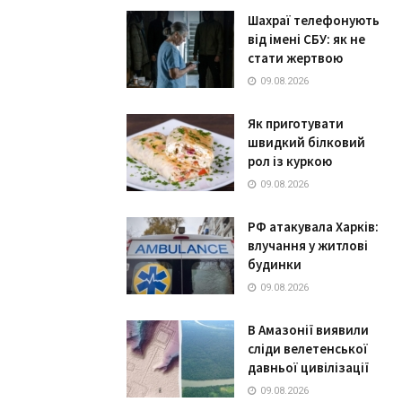
Шахраї телефонують
від імені СБУ: як не
стати жертвою
09.08.2026
Як приготувати
швидкий білковий
рол із куркою
09.08.2026
РФ атакувала Харків:
влучання у житлові
будинки
09.08.2026
В Амазонії виявили
сліди велетенської
давньої цивілізації
09.08.2026