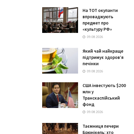
На ТОТ окупанти
впроваджують
предмет про
«культуру РФ»
09.08.2026
Який чай найкраще
підтримує здоров’я
печінки
09.08.2026
США інвестують $200
млн у
Транскаспійський
фонд
09.08.2026
Таємниця печери
Брюнікель: хто