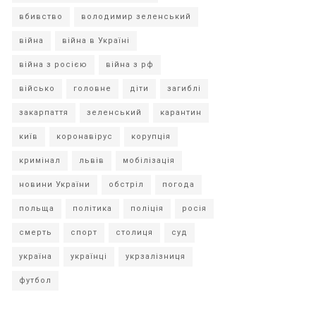
вбивство
володимир зеленський
війна
війна в Україні
війна з росією
війна з рф
військо
головне
діти
загиблі
закарпаття
зеленський
карантин
київ
коронавірус
корупція
кримінал
львів
мобілізація
новини України
обстріл
погода
польща
політика
поліція
росія
смерть
спорт
столиця
суд
україна
українці
укрзалізниця
футбол