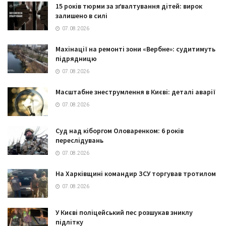
15 років тюрми за зґвалтування дітей: вирок
залишено в силі
07.08.2026
Махінації на ремонті зони «Вербне»: судитимуть
підрядницю
07.08.2026
Масштабне знеструмлення в Києві: деталі аварії
07.08.2026
Суд над кіборгом Оловаренком: 6 років
переслідувань
07.08.2026
На Харківщині командир ЗСУ торгував тротилом
07.08.2026
У Києві поліцейський пес розшукав зниклу
підлітку