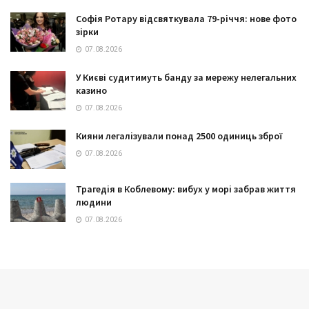
Софія Ротару відсвяткувала 79-річчя: нове фото
зірки
07.08.2026
У Києві судитимуть банду за мережу нелегальних
казино
07.08.2026
Кияни легалізували понад 2500 одиниць зброї
07.08.2026
Трагедія в Коблевому: вибух у морі забрав життя
людини
07.08.2026