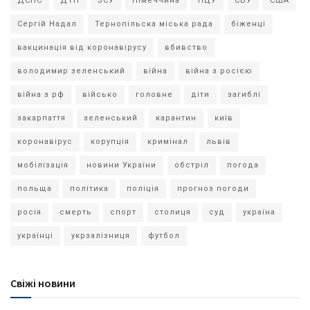
ДСНС
ДТП
ЗСУ
Німеччина
ПЦУ
СБУ
США
Сергій Надал
Тернопільска міська рада
біженці
вакцинація від коронавірусу
вбивство
володимир зеленський
війна
війна з росією
війна з рф
військо
головне
діти
загиблі
закарпаття
зеленський
карантин
київ
коронавірус
корупція
кримінал
львів
мобілізація
новини України
обстріл
погода
польща
політика
поліція
прогноз погоди
росія
смерть
спорт
столиця
суд
україна
українці
укрзалізниця
футбол
Свіжі новини