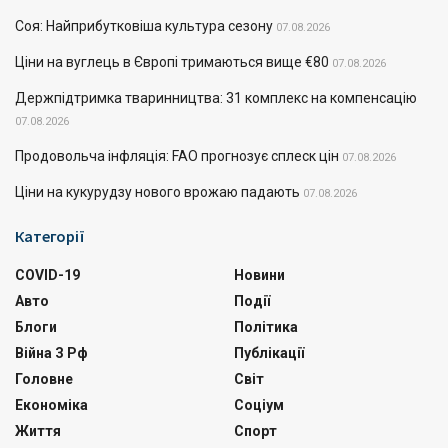
Соя: Найприбутковіша культура сезону
07.08.2026
Ціни на вуглець в Європі тримаються вище €80
07.08.2026
Держпідтримка тваринництва: 31 комплекс на компенсацію
07.08.2026
Продовольча інфляція: FAO прогнозує сплеск цін
07.08.2026
Ціни на кукурудзу нового врожаю падають
07.08.2026
Категорії
COVID-19
Новини
Авто
Події
Блоги
Політика
Війна З Рф
Публікації
Головне
Світ
Економіка
Соціум
Життя
Спорт