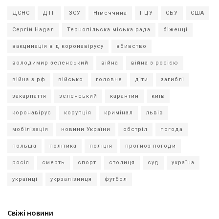
ДСНС
ДТП
ЗСУ
Німеччина
ПЦУ
СБУ
США
Сергій Надал
Тернопільска міська рада
біженці
вакцинація від коронавірусу
вбивство
володимир зеленський
війна
війна з росією
війна з рф
військо
головне
діти
загиблі
закарпаття
зеленський
карантин
київ
коронавірус
корупція
кримінал
львів
мобілізація
новини України
обстріл
погода
польща
політика
поліція
прогноз погоди
росія
смерть
спорт
столиця
суд
україна
українці
укрзалізниця
футбол
Свіжі новини