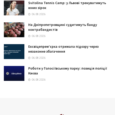
Svitolina Tennis Camp: у Львові тренуватимуть
юних зірок
06.08.2026
На Дніпропетровщині судитимуть банду
контрабандистів
06.08.2026
Ексвіцепрем’єрка отримала підозру через
незаконне збагачення
06.08.2026
Роботи у Голосіївському парку: позиція поліції
Києва
06.08.2026