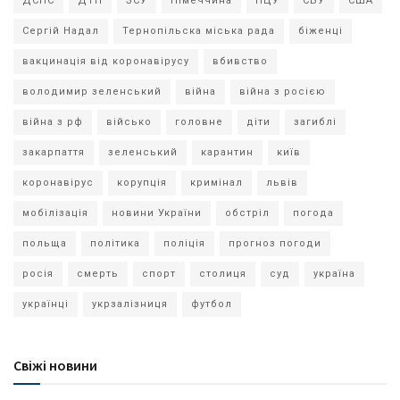
ДСНС
ДТП
ЗСУ
Німеччина
ПЦУ
СБУ
США
Сергій Надал
Тернопільска міська рада
біженці
вакцинація від коронавірусу
вбивство
володимир зеленський
війна
війна з росією
війна з рф
військо
головне
діти
загиблі
закарпаття
зеленський
карантин
київ
коронавірус
корупція
кримінал
львів
мобілізація
новини України
обстріл
погода
польща
політика
поліція
прогноз погоди
росія
смерть
спорт
столиця
суд
україна
українці
укрзалізниця
футбол
Свіжі новини