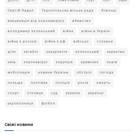
ДСНС
ДТП
ЗСУ
Німеччина
ПЦУ
СБУ
США
Сергій Надал
Тернопільска міська рада
біженці
вакцинація від коронавірусу
вбивство
володимир зеленський
війна
війна в Україні
війна з росією
війна з рф
військо
головне
діти
загиблі
закарпаття
зеленський
карантин
київ
коронавірус
корупція
кримінал
львів
мобілізація
новини України
обстріл
погода
польща
політика
поліція
росія
смерть
спорт
столиця
суд
україна
українці
укрзалізниця
футбол
Свіжі новини