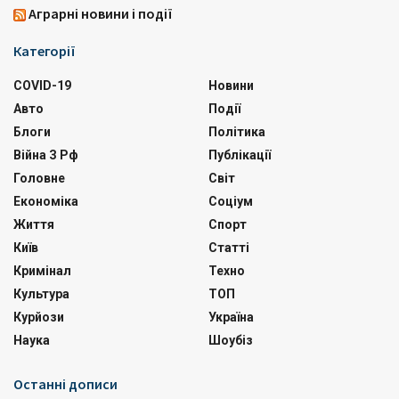
Аграрні новини і події
Категорії
COVID-19
Новини
Авто
Події
Блоги
Політика
Війна З Рф
Публікації
Головне
Світ
Економіка
Соціум
Життя
Спорт
Київ
Статті
Кримінал
Техно
Культура
ТОП
Курйози
Україна
Наука
Шоубіз
Останні дописи