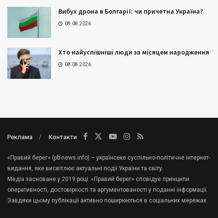
Вибух дрона в Болгарії: чи причетна Україна?
08.08.2026
Хто найуспішніші люди за місяцем народження
08.08.2026
Реклама
Контакти
«Правий берег» (pb-news.info) – українське суспільно-політичне інтернет-
видання, яке висвітлює актуальні події України та світу.
Медіа засноване у 2019 році. «Правий берег» сповідує принципи
оперативності, достовірності та аргументованості у поданні інформації.
Завдяки цьому публікації активно поширюються в соціальних мережах.