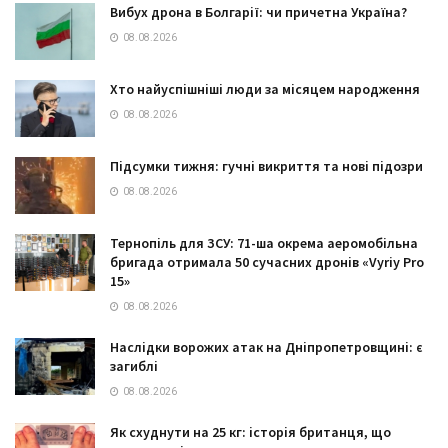
Вибух дрона в Болгарії: чи причетна Україна?
08.08.2026
Хто найуспішніші люди за місяцем народження
08.08.2026
Підсумки тижня: гучні викриття та нові підозри
08.08.2026
Тернопіль для ЗСУ: 71-ша окрема аеромобільна
бригада отримала 50 сучасних дронів «Vyriy Pro
15»
08.08.2026
Наслідки ворожих атак на Дніпропетровщині: є
загиблі
08.08.2026
Як схуднути на 25 кг: історія британця, що