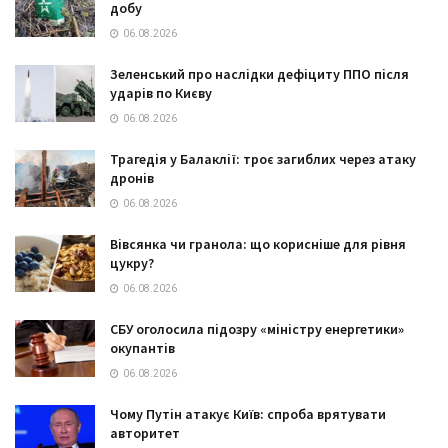
добу
06.08.2026
Зеленський про наслідки дефіциту ППО після
ударів по Києву
06.08.2026
Трагедія у Балаклії: троє загиблих через атаку
дронів
06.08.2026
Вівсянка чи гранола: що корисніше для рівня
цукру?
06.08.2026
СБУ оголосила підозру «міністру енергетики»
окупантів
06.08.2026
Чому Путін атакує Київ: спроба врятувати
авторитет