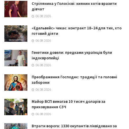
Стрілянина у Голосієві: киянин хотів вразити
дівчат
06.08.2026
«Едельвейс» чекає: контракт 18–24 для тих, хто
готовий діяти
06.08.2026
Генетики довели: предками українців були
індоєвропейці
06.08.2026
Преображення Господнє: традиції та головні
заборони
06.08.2026
Майор ВСП вимагав 10 тисяч доларів за
приховування СЗЧ
06.08.2026
Втрати ворога: 1330 окупантів ліквідовано за