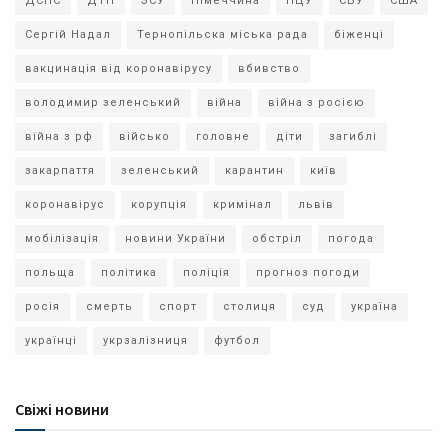
ДСНС
ДТП
ЗСУ
Німеччина
ПЦУ
СБУ
США
Сергій Надал
Тернопільска міська рада
біженці
вакцинація від коронавірусу
вбивство
володимир зеленський
війна
війна з росією
війна з рф
військо
головне
діти
загиблі
закарпаття
зеленський
карантин
київ
коронавірус
корупція
кримінал
львів
мобілізація
новини України
обстріл
погода
польща
політика
поліція
прогноз погоди
росія
смерть
спорт
столиця
суд
україна
українці
укрзалізниця
футбол
Свіжі новини