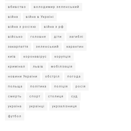
вбивство
володимир зеленський
війна
війна в Україні
війна з росією
війна з рф
військо
головне
діти
загиблі
закарпаття
зеленський
карантин
київ
коронавірус
корупція
кримінал
львів
мобілізація
новини України
обстріл
погода
польща
політика
поліція
росія
смерть
спорт
столиця
суд
україна
українці
укрзалізниця
футбол