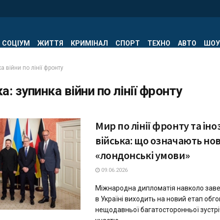
СОЦІУМ
ЖИТТЯ
КРИМІНАЛ
СПОРТ
ТЕХНО
АВТО
ШОУ
а війни по лінії фронту
ка:
зупинка війни по лінії фронту
Мир по лінії фронту та іно
війська: що означають нов
«лондонські умови»
09.06.2026
Міжнародна дипломатія навколо зав
в Україні виходить на новий етап обго
нещодавньої багатосторонньої зустріч