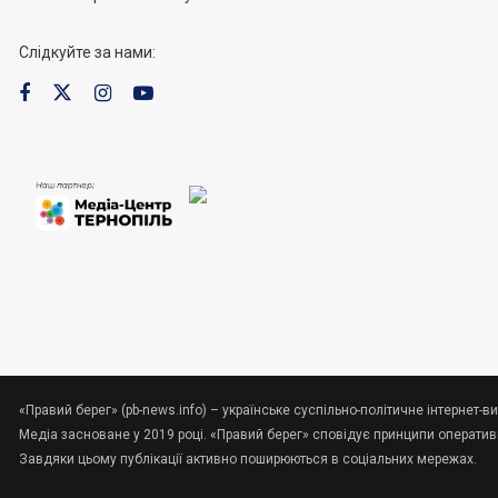
Слідкуйте за нами:
«Правий берег» (pb-news.info) – українське суспільно-політичне інтернет-ви
Медіа засноване у 2019 році. «Правий берег» сповідує принципи оперативно
Завдяки цьому публікації активно поширюються в соціальних мережах.