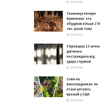
09.08.2026
Таємниця печери
Брюнікель: хто
збудував кільця 176
тис. років тому
09.08.2026
У Броварах 13-річна
дівчинка
постраждала від
удару струмом
09.08.2026
Сови на
виноградниках: як
птахи рятують
врожай у США
09.08.2026