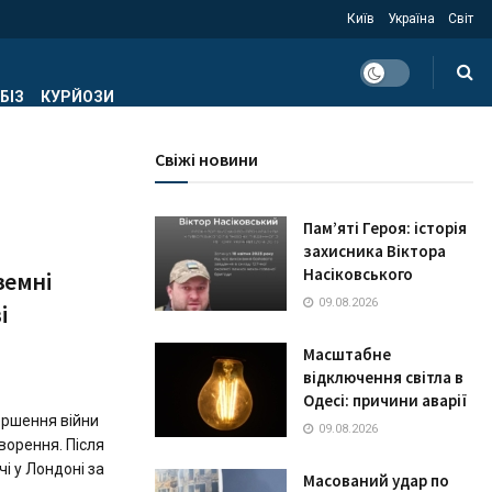
Київ
Україна
Світ
БІЗ
КУРЙОЗИ
Свіжі новини
Пам’яті Героя: історія
захисника Віктора
Насіковського
земні
09.08.2026
і
Масштабне
відключення світла в
Одесі: причини аварії
ершення війни
09.08.2026
ворення. Після
і у Лондоні за
Масований удар по