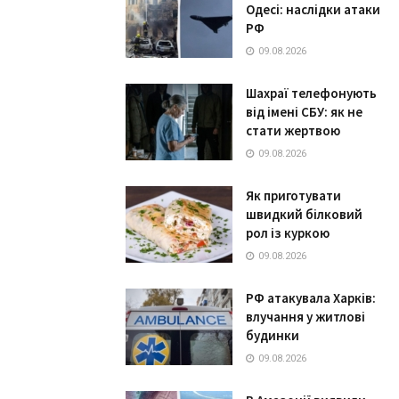
Одесі: наслідки атаки
РФ
09.08.2026
Шахраї телефонують
від імені СБУ: як не
стати жертвою
09.08.2026
Як приготувати
швидкий білковий
рол із куркою
09.08.2026
РФ атакувала Харків:
влучання у житлові
будинки
09.08.2026