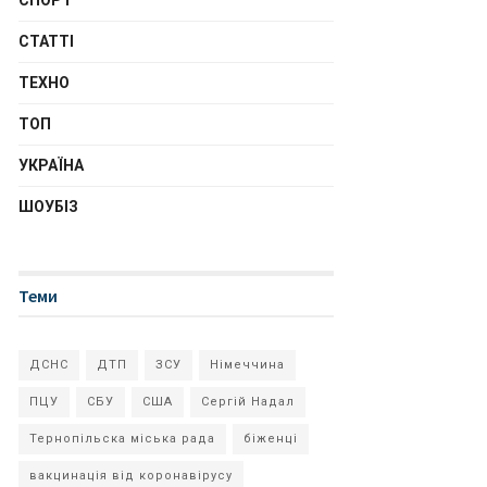
СПОРТ
СТАТТІ
ТЕХНО
ТОП
УКРАЇНА
ШОУБІЗ
Теми
ДСНС
ДТП
ЗСУ
Німеччина
ПЦУ
СБУ
США
Сергій Надал
Тернопільска міська рада
біженці
вакцинація від коронавірусу