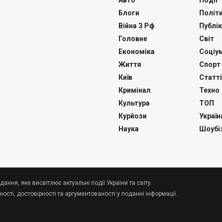
Авто
Події
Блоги
Політ
Війна З Рф
Публік
Головне
Світ
Економіка
Соціу
Життя
Спорт
Київ
Статті
Кримінал
Техно
Культура
ТОП
Курйози
Україн
Наука
Шоубі
дання, яке висвітлює актуальні події України та світу.
сті, достовірності та аргументованості у поданні інформації.