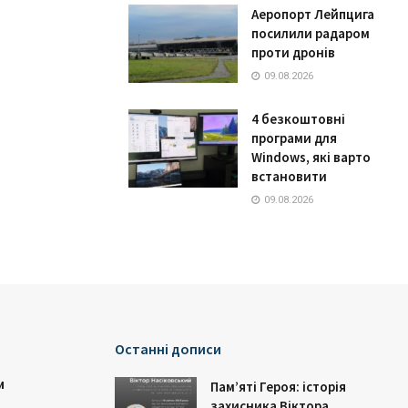
Аеропорт Лейпцига
посилили радаром
проти дронів
09.08.2026
4 безкоштовні
програми для
Windows, які варто
встановити
09.08.2026
Останні дописи
и
Пам’яті Героя: історія
захисника Віктора