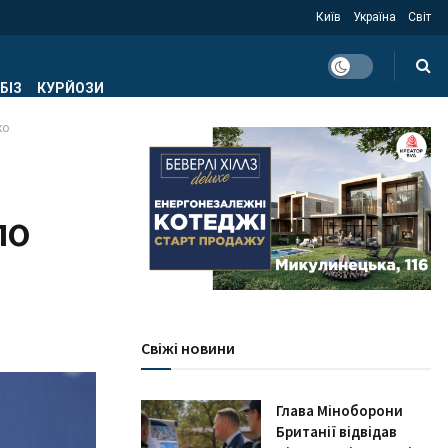
Київ
Україна
Світ
БІЗ
КУРЙОЗИ
ко
по
Свіжі новини
Глава Міноборони
Британії відвідав