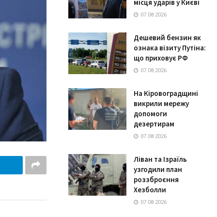
місця ударів у Києві
07.08.2026
Дешевий бензин як
ознака візиту Путіна:
що приховує РФ
07.08.2026
На Кіровоградщині
викрили мережу
допомоги
дезертирам
07.08.2026
Ліван та Ізраїль
узгодили план
роззброєння
Хезболли
07.08.2026