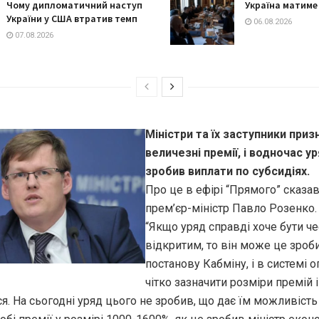
Чому дипломатичний наступ
Україна матиме
України у США втратив темп
06.08.2026
07.08.2026
Міністри та їх заступники приз
величезні премії, і водночас у
зробив виплати по субсидіях.
Про це в ефірі “Прямого” сказав
прем’єр-міністр Павло Розенко.
“Якщо уряд справді хоче бути че
відкритим, то він може це зроб
постанову Кабміну, і в системі о
чітко зазначити розміри премій 
. На сьогодні уряд цього не зробив, що дає їм можливість