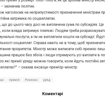
обі премії у розмірі 1000-1600%, як це зробив міністр екон
– зазначив політик.
ж наголосив на неприпустимості призначення міністрам пре
тійна затримка по соцвиплатах.
, що до цього часу досі не виплачена сума по субсидіях. Це
, коли влада затримує платежі. Людям треба розраховуват
нальні послуги, а їм не виплатили кошти на субсидії. Йду
ількості соцвиплат. Справа навіть не в тому, щоб призначат
питання пріоритетів. Міністр може виписати собі премію лише
шина працює без збоїв і люди отримують усі виплати в п
про які премії уряду можна говорити, коли йдуть постійні з
иплатах?” – сказав ексвіце-прем’єр-міністр.
оші
премія
Розенко
уряд
Коментарі