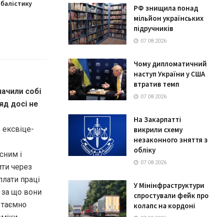
 балістику
РФ знищила понад
мільйон українських
підручників
07.08.2026
Чому дипломатичний
наступ України у США
втратив темп
начили собі
07.08.2026
ряд досі не
На Закарпатті
 ексвіце-
викрили схему
незаконного зняття з
обліку
сним і
07.08.2026
ити через
плати праці
У Мінінфраструктури
і за що вони
спростували фейк про
 таємно
колапс на кордоні