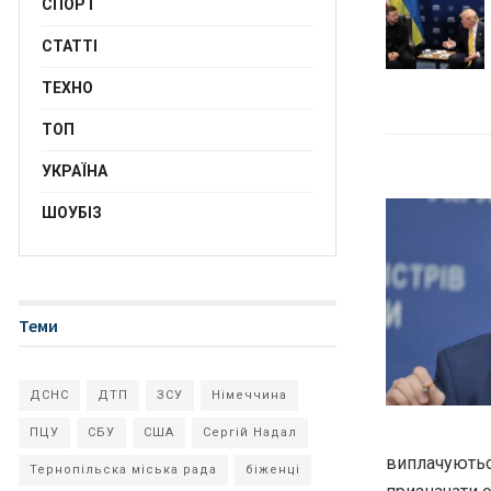
СПОРТ
СТАТТІ
ТЕХНО
ТОП
УКРАЇНА
ШОУБІЗ
Теми
ДСНС
ДТП
ЗСУ
Німеччина
ПЦУ
СБУ
США
Сергій Надал
виплачуються
Тернопільска міська рада
біженці