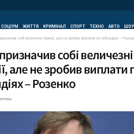
СОЦІУМ
ЖИТТЯ
КРИМІНАЛ
СПОРТ
ТЕХНО
АВТО
ШОУ
ризначив собі величезні премії, але не зробив виплати по субсидіях – Розен
призначив собі величезні
ї, але не зробив виплати 
діях – Розенко
літика