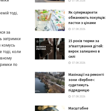
оміки
07.08.2026
Як супермаркети
мій тоді,
обманюють покупців:
пастки з цінами
07.08.2026
ися за
ть затримки
15 років тюрми за
и комусь
зґвалтування дітей:
вирок залишено в
 тоді, коли
силі
овному
07.08.2026
атримки по
Махінації на ремонті
зони «Вербне»:
судитимуть
підрядницю
07.08.2026
Масштабне