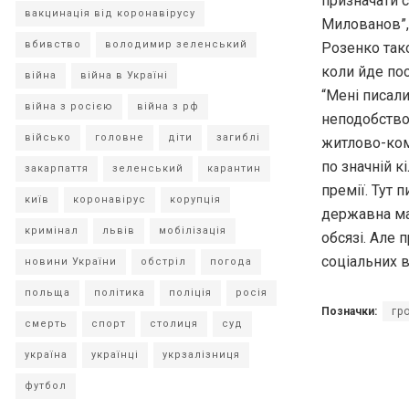
призначати с
вакцинація від коронавірусу
Милованов”, 
вбивство
володимир зеленський
Розенко тако
коли йде пос
війна
війна в Україні
“Мені писали
війна з росією
війна з рф
неподобство
військо
головне
діти
загиблі
житлово-кому
по значній к
закарпаття
зеленський
карантин
премії. Тут 
київ
коронавірус
корупція
державна ма
кримінал
львів
мобілізація
обсязі. Але 
соціальних в
новини України
обстріл
погода
польща
політика
поліція
росія
Позначки:
гр
смерть
спорт
столиця
суд
україна
українці
укрзалізниця
футбол