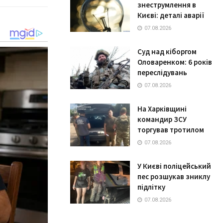
знеструмлення в
Києві: деталі аварії
07.08.2026
Суд над кіборгом
Оловаренком: 6 років
переслідувань
07.08.2026
На Харківщині
командир ЗСУ
торгував тротилом
07.08.2026
У Києві поліцейський
пес розшукав зниклу
підлітку
07.08.2026