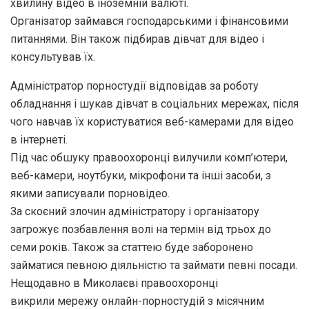
хвилину відео в іноземній валюті.
Організатор займався господарськими і фінансовими
питаннями. Він також підбирав дівчат для відео і
консультував їх.
Адміністратор порностудії відповідав за роботу
обладнання і шукав дівчат в соціальних мережах, після
чого навчав їх користуватися веб-камерами для відео
в інтернеті.
Під час обшуку правоохоронці вилучили комп’ютери,
веб-камери, ноутбуки, мікрофони та інші засоби, з
якими записували порновідео.
За скоєний злочин адміністратору і організатору
загрожує позбавлення волі на термін від трьох до
семи років. Також за статтею буде заборонено
займатися певною діяльністю та займати певні посади.
Нещодавно в Миколаєві правоохоронці
викрили
мережу онлайн-порностудій
з місячним