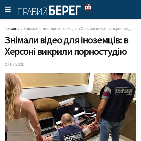
Головна
»
Знімали відео для іноземців: в Херсоні викрили порностудію
Знімали відео для іноземців: в
Херсоні викрили порностудію
07.07.2020