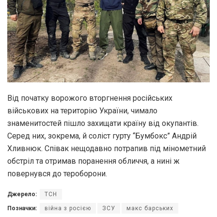
Від початку ворожого вторгнення російських
військових на територію України, чимало
знаменитостей пішло захищати країну від окупантів.
Серед них, зокрема, й соліст гурту “Бумбокс” Андрій
Хливнюк. Співак нещодавно потрапив під мінометний
обстріл та отримав поранення обличчя, а нині ж
повернувся до тероборони.
Джерело:
ТСН
Позначки:
війна з росією
ЗСУ
макс барських