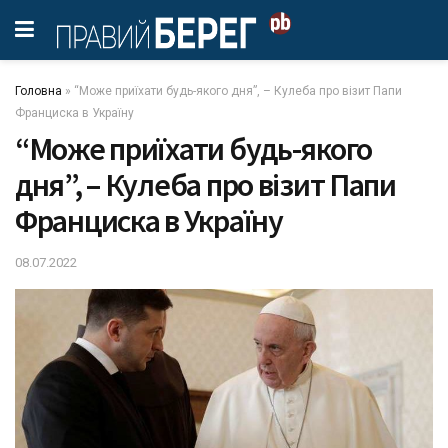
Головна
»
“Може приїхати будь-якого дня”, – Кулеба про візит Папи
Франциска в Україну
“Може приїхати будь-якого
дня”, – Кулеба про візит Папи
Франциска в Україну
08.07.2022