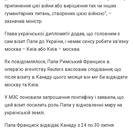
припинення цієї війни або вирішення тих чи інших
гуманітарних питань, створених цією війною”, –
зазначив міністр.
Глава української дипломатії додав, що головним є
сам візит Папи до України, і немає сенсу робити зв’язку
москва – Київ або Київ – москва.
Як повідомлялося, Папа Римський Франциск в
інтерв’ю агентству Reuters висловив сподівання, що
після візиту в Канаду цього місяця він міг би відвідати
москву та Київ.
У МЗС поновили запрошення понтифіку і заявили, що
цей візит посилить роль Папи у відновленні миру на
українській землі.
Папа Франциск відвідає Канаду з 24 по 30 липня.