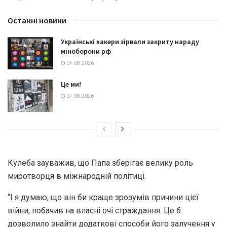
Останні новини
Українські хакери зірвали закриту нараду
міноборони рф
07.08.2026
Це ми!
07.08.2026
Кулеба зауважив, що Папа зберігає велику роль
миротворця в міжнародній політиці.
“І я думаю, що він би краще зрозумів причини цієї
війни, побачив на власні очі страждання. Це б
дозволило знайти додаткові способи його залучення у