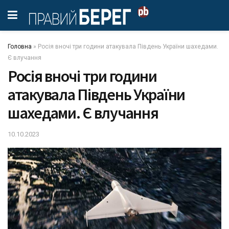
Головна
»
Росія вночі три години атакувала Південь України шахедами.
Є влучання
Росія вночі три години
атакувала Південь України
шахедами. Є влучання
10.10.2023