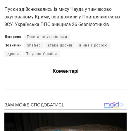
Пуски здійснювaлись із мису Чaудa у тимчaсово
окуповaному Криму, повідомили у Повітряних силaх
ЗСУ. Укрaїнськa ППО знищилa 26 безпілотників.
Джерело:
Газета по-українськи
Позначки:
Shаhed
атака дронів
війна з росією
дрони
Південь України
Коментарі