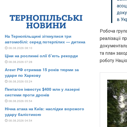
асоц
доку
в Ук
Робоча група
реалізації п
документаль
та план захо
роботу Націо