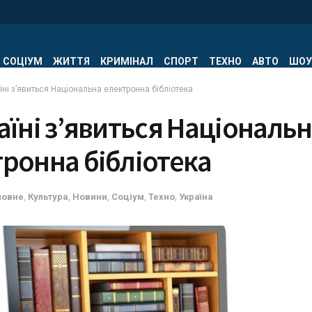
СОЦІУМ
ЖИТТЯ
КРИМІНАЛ
СПОРТ
ТЕХНО
АВТО
ШОУ
їні з’явиться Національна електронна бібліотека
аїні з’явиться Національ
ронна бібліотека
ловне
,
Культура
,
Новини
,
Соціум
,
Техно
,
Україна