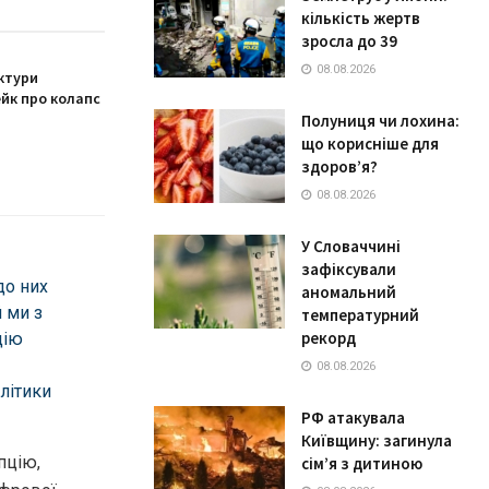
кількість жертв
зросла до 39
08.08.2026
ктури
йк про колапс
Полуниця чи лохина:
що корисніше для
здоров’я?
08.08.2026
У Словаччині
зафіксували
до них
аномальний
 ми з
температурний
рекорд
цію
08.08.2026
олітики
РФ атакувала
Київщину: загинула
пцію,
сім’я з дитиною