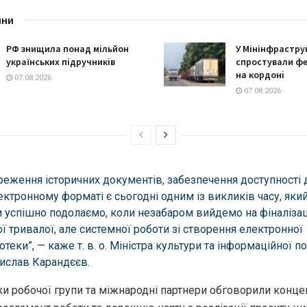
ини
РФ знищила понад мільйон
У Мінінфрастру
українських підручників
спростували фе
на кордоні
07.08.2026
07.08.2026
реження історичних документів, забезпечення доступності 
ектронному форматі є сьогодні одним із викликів часу, який
 успішно подолаємо, коли незабаром вийдемо на фіналіза
ї тривалої, але системної роботи зі створення електронної
іотеки”, — каже т. в. о. Міністра культури та інформаційної п
ислав Карандєєв.
и робочої групи та міжнародні партнери обговорили конце