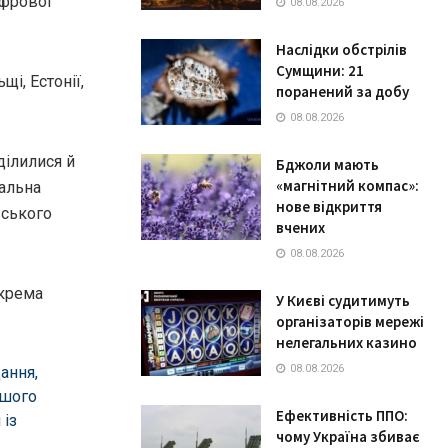
ифрової
08.08.2026
Наслідки обстрілів
Сумщини: 21
щі, Естонії,
поранений за добу
08.08.2026
ділилися й
Бджоли мають
«магнітний компас»:
нальна
нове відкриття
вського
вчених
08.08.2026
окрема
У Києві судитимуть
організаторів мережі
нелегальних казино
08.08.2026
ання,
ашого
Ефективність ППО:
 із
чому Україна збиває