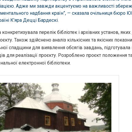
іацією. Адже ми завжди акцентуємо на важливості збере
ментального надбання країн”, — сказала очільниця бюро 
раїні К’яра Децці Бардескі.
 конкретизувала перелік бібліотек і архівних установ, яких
роєкту. Також здійснено аналіз кількісних та якісних показни
ної спадщини для виявлення обсягів завдань, підготувала
дів для реалізації проєкту. Розроблено проєкт положення т
нальної електронної бібліотеки.