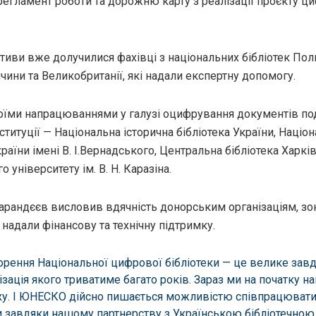
регламент роботи та дорожню карту з реалізації проєкту ц
іативи вже долучилися фахівці з національних бібліотек Поль
ччини та Великобританії, які надали експертну допомогу.
оїми напрацюваннями у галузі оцифрування документів по
нституції — Національна історична бібліотека України, Націо
країни імені В. І.Вернадського, Центральна бібліотека Харкі
 університету ім. В. Н. Каразіна.
арандєєв висловив вдячність донорським організаціям, з
надали фінансову та технічну підтримку.
орення Національної цифрової бібліотеки — це велике завд
ізація якого триватиме багато років. Зараз ми на початку н
у. І ЮНЕСКО дійсно пишається можливістю співпрацювати
 завдяки нашому партнерству з Українською бібліотечною