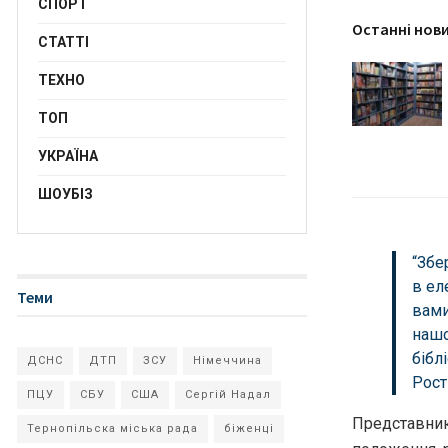
СПОРТ
Останні нов
СТАТТІ
ТЕХНО
ТОП
УКРАЇНА
ШОУБІЗ
“Збе
в ел
Теми
вами
нашо
бібл
ДСНС
ДТП
ЗСУ
Німеччина
Рост
ПЦУ
СБУ
США
Сергій Надал
Представник
Тернопільска міська рада
біженці