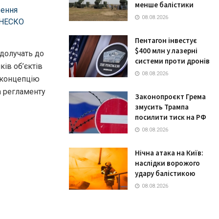
менше балістики
ження
08.08.2026
ЮНЕСКО
Пентагон інвестує
$400 млн у лазерні
 долучать до
системи проти дронів
ків об’єктів
08.08.2026
 концепцію
а регламенту
Законопроєкт Грема
змусить Трампа
посилити тиск на РФ
08.08.2026
Нічна атака на Київ:
наслідки ворожого
удару балістикою
08.08.2026