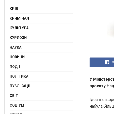
КИЇВ
КРИМІНАЛ
КУЛЬТУРА
КУРЙОЗИ
НАУКА
НОВИНИ
П
ПОДІЇ
ПОЛІТИКА
У Міністерс
проєкту Нац
ПУБЛІКАЦІЇ
СВІТ
Ідея її ство
СОЦІУМ
набула більш