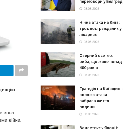
переговори у Белграді
08.08.2026
Нічна атака на Київ:
троє постраждалих у
лікарнях
08.08.2026
Озерний осетер:
риба, що живе понад
400 років
08.08.2026
Трагедія на Київщині:
нцепцію
ворожа атака
забрала життя
родини
е вона
08.08.2026
ами війни.
Землетрус у Японії: