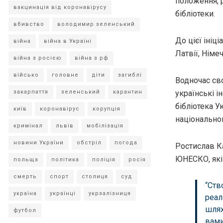
положення, 
вакцинація від коронавірусу
бібліотеки.
вбивство
володимир зеленський
До цієї ініц
війна
війна в Україні
Латвії, Німе
війна з росією
війна з рф
військо
головне
діти
загиблі
Водночас св
українські і
закарпаття
зеленський
карантин
бібліотека У
київ
коронавірус
корупція
національного
кримінал
львів
мобілізація
новини України
обстріл
погода
Ростислав К
ЮНЕСКО, які 
польща
політика
поліція
росія
смерть
спорт
столиця
суд
“Ств
україна
українці
укрзалізниця
реал
шлях
футбол
вами