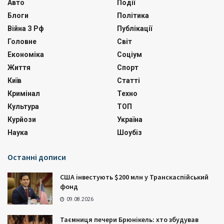
Авто
Події
Блоги
Політика
Війна З Рф
Публікації
Головне
Світ
Економіка
Соціум
Життя
Спорт
Київ
Статті
Кримінал
Техно
Культура
ТОП
Курйози
Україна
Наука
Шоубіз
Останні дописи
США інвестують $200 млн у Транскаспійський
фонд
09.08.2026
Таємниця печери Брюнікель: хто збудував