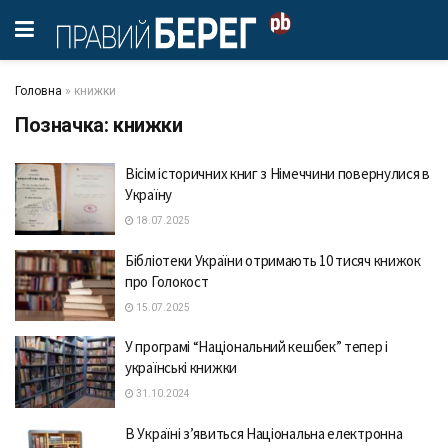
Головна
»
книжки
Позначка:
книжки
Вісім історичних книг з Німеччини повернулися в
Україну
18.07.2025
Бібліотеки України отримають 10 тисяч книжок
про Голокост
15.07.2025
У програмі “Національний кешбек” тепер і
українські книжки
31.10.2024
В Україні з’явиться Національна електронна