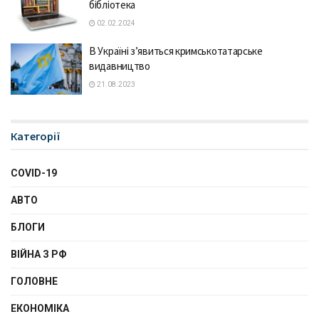
бібліотека
02.02.2024
В Укрaїні зʼявиться кримськотaтaрське
видaвництво
21.08.2023
Категорії
COVID-19
АВТО
БЛОГИ
ВІЙНА З РФ
ГОЛОВНЕ
ЕКОНОМІКА