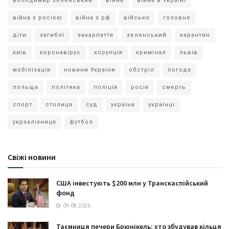
володимир зеленський
війна
війна в Україні
війна з росією
війна з рф
військо
головне
діти
загиблі
закарпаття
зеленський
карантин
київ
коронавірус
корупція
кримінал
львів
мобілізація
новини України
обстріл
погода
польща
політика
поліція
росія
смерть
спорт
столиця
суд
україна
українці
укрзалізниця
футбол
Свіжі новини
США інвестують $200 млн у Транскаспійський
фонд
09.08.2026
Таємниця печери Брюнікель: хто збудував кільця