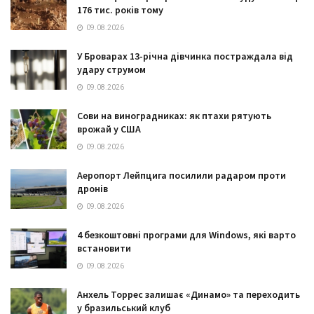
176 тис. років тому
09.08.2026
У Броварах 13-річна дівчинка постраждала від
удару струмом
09.08.2026
Сови на виноградниках: як птахи рятують
врожай у США
09.08.2026
Аеропорт Лейпцига посилили радаром проти
дронів
09.08.2026
4 безкоштовні програми для Windows, які варто
встановити
09.08.2026
Анхель Торрес залишає «Динамо» та переходить
у бразильський клуб