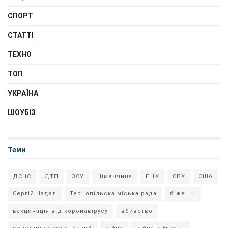
СПОРТ
СТАТТІ
ТЕХНО
ТОП
УКРАЇНА
ШОУБІЗ
Теми
ДСНС
ДТП
ЗСУ
Німеччина
ПЦУ
СБУ
США
Сергій Надал
Тернопільска міська рада
біженці
вакцинація від коронавірусу
вбивство