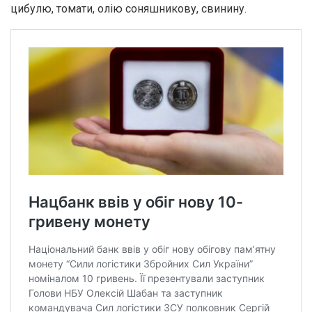
цибулю, томати, олію соняшникову, свинину.