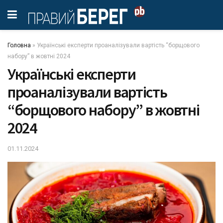
Головна
»
Українські експерти проаналізували вартість “борщового
набору” в жовтні 2024
Українські експерти
проаналізували вартість
“борщового набору” в жовтні
2024
01.11.2024