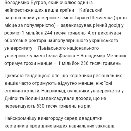
Володимир Бугров, який очолює один із
найпрестижніших вишів країни – Київський
національний університет імені Тараса Шевченка (третє
місце за популярністю) – задекларував річний дохід у
розмірі 1 мільйон 244 тисячі гривень. А от виконувач
обов’язків ректора найпопулярнішого українського
університету – Львівського національного
університету імені Івана Франка – Володимир Мельник
отримує трохи менше – 1 мільйон 236 тисяч гривень.
Цікавою тенденцією є те, що керівники регіональних
вишів часто отримують відчутно менше, ніж їхні
столичні колеги. Наприклад, очільники університетів у
Дніпрі та Волині задекларували доходи, що не
перевищують 630 тисяч гривень на рік.
Найскромнішу винагороду серед двадцятки
керівників провідних вищих навчальних закладів