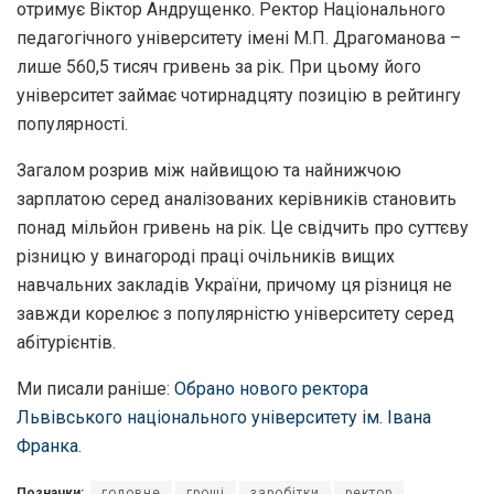
отримує Віктор Андрущенко. Ректор Національного
педагогічного університету імені М.П. Драгоманова –
лише 560,5 тисяч гривень за рік. При цьому його
університет займає чотирнадцяту позицію в рейтингу
популярності.
Загалом розрив між найвищою та найнижчою
зарплатою серед аналізованих керівників становить
понад мільйон гривень на рік. Це свідчить про суттєву
різницю у винагороді праці очільників вищих
навчальних закладів України, причому ця різниця не
завжди корелює з популярністю університету серед
абітурієнтів.
Ми писали раніше:
Обрано нового ректора
Львівського національного університету ім. Івана
Франка
.
Позначки:
головне
гроші
заробітки
ректор